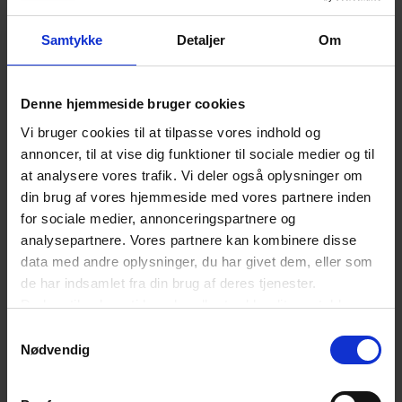
Samtykke
Detaljer
Om
Denne hjemmeside bruger cookies
Vi bruger cookies til at tilpasse vores indhold og
annoncer, til at vise dig funktioner til sociale medier og til
at analysere vores trafik. Vi deler også oplysninger om
din brug af vores hjemmeside med vores partnere inden
for sociale medier, annonceringspartnere og
analysepartnere. Vores partnere kan kombinere disse
data med andre oplysninger, du har givet dem, eller som
de har indsamlet fra din brug af deres tjenester.
Du kan til enhver tid ændre eller trække dit samtykke
tilbage ved at trykke på det runde ikon nederst i venstre
Samtykkevalg
hjørne på websitet.
Nødvendig
Læs cookiepolitik