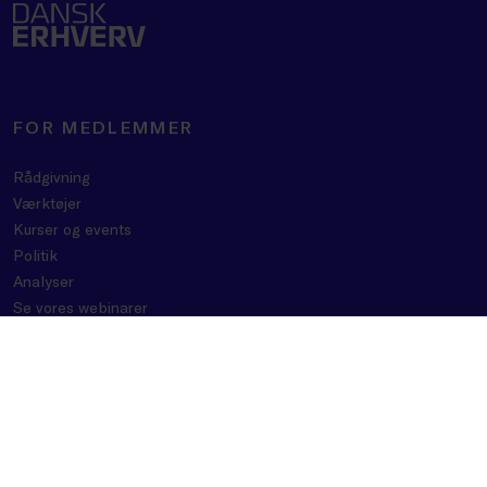
FOR MEDLEMMER
Rådgivning
Værktøjer
Kurser og events
Politik
Analyser
Se vores webinarer
Medlemsfordele
OM DANSK ERHVERV
BLIV MEDLEM