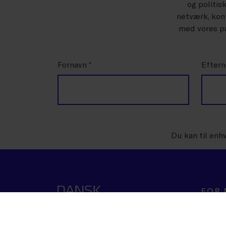
og politis
netværk, konf
med vores pa
Fornavn
*
Efter
Du kan til enh
FOR
Rådgiv
Værktøj