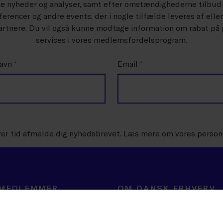
ke nyheder og analyser, samt efter omstændighederne tilbud
erencer og andre events, der i nogle tilfælde leveres af elle
rtnere. Du vil også kunne modtage information om rabat på
services i vores medlemsfordelsprogram.
navn
*
Email
*
ver tid afmelde dig nyhedsbrevet. Læs mere om vores person
 MEDLEMMER
OM DANSK ERHVERV
ning
BLIV MEDLEM
er
Velkommen til mulighedernes tid