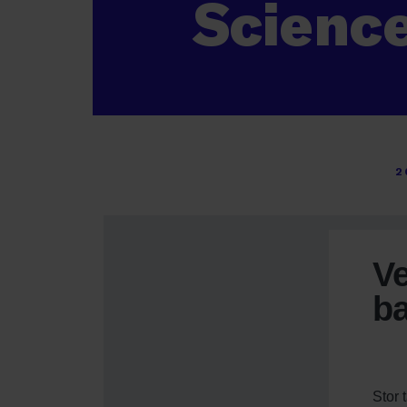
Scienc
2