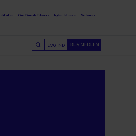
ifikater
Om Dansk Erhverv
Nyhedsbreve
Netværk
BLIV MEDLEM
LOG IND