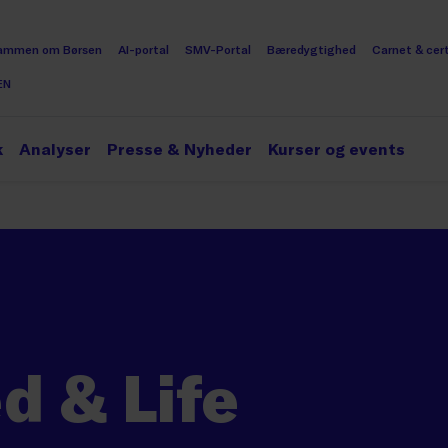
ammen om Børsen
AI-portal
SMV-Portal
Bæredygtighed
Carnet & cert
EN
k
Analyser
Presse & Nyheder
Kurser og events
d & Life