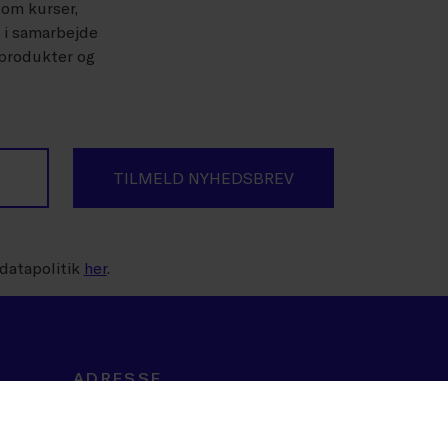
 om kurser,
r i samarbejde
 produkter og
TILMELD NYHEDSBREV
datapolitik
her
.
ADRESSE
Dansk Erhverv