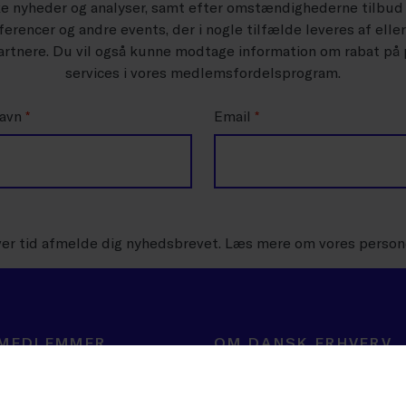
ke nyheder og analyser, samt efter omstændighederne tilbud
erencer og andre events, der i nogle tilfælde leveres af elle
rtnere. Du vil også kunne modtage information om rabat på
services i vores medlemsfordelsprogram.
navn
*
Email
*
ver tid afmelde dig nyhedsbrevet. Læs mere om vores person
 MEDLEMMER
OM DANSK ERHVERV
ning
BLIV MEDLEM
er
Velkommen til mulighedernes tid