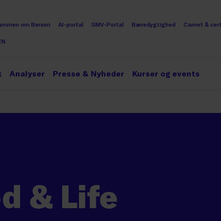
ammen om Børsen
AI-portal
SMV-Portal
Bæredygtighed
Carnet & cert
EN
k
Analyser
Presse & Nyheder
Kurser og events
d & Life