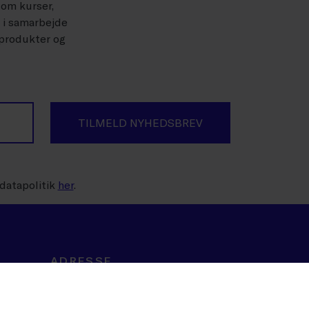
 om kurser,
r i samarbejde
 produkter og
TILMELD NYHEDSBREV
datapolitik
her
.
ADRESSE
Dansk Erhverv