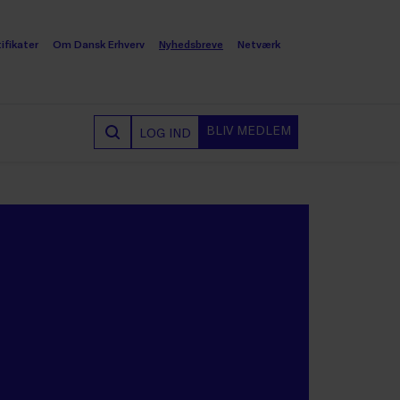
ifikater
Om Dansk Erhverv
Nyhedsbreve
Netværk
BLIV MEDLEM
LOG IND