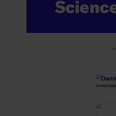
Scienc
2