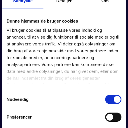
Samtykke
Detaljer
Om
Denne hjemmeside bruger cookies
Vi bruger cookies til at tilpasse vores indhold og
FOR MEDLEMMER
annoncer, til at vise dig funktioner til sociale medier og til
at analysere vores trafik. Vi deler også oplysninger om
Rådgivning
din brug af vores hjemmeside med vores partnere inden
Værktøjer
for sociale medier, annonceringspartnere og
Kurser og events
analysepartnere. Vores partnere kan kombinere disse
Politik
data med andre oplysninger, du har givet dem, eller som
Analyser
de har indsamlet fra din brug af deres tjenester.
Se vores webinarer
Du kan til enhver tid ændre eller trække dit samtykke
Medlemsfordele
tilbage ved at trykke på det runde ikon nederst i venstre
Samtykkevalg
hjørne på websitet.
Nødvendig
Læs cookiepolitik
OM DANSK ERHVERV
Præferencer
BLIV MEDLEM