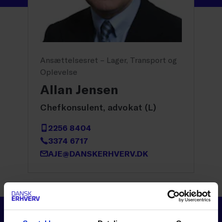
Ansættelsesret – Lager, Transport og
Oplevelse
Allan Jensen
Chefkonsulent, advokat (L)
2256 8404
3374 6717
AJE@DANSKERHVERV.DK