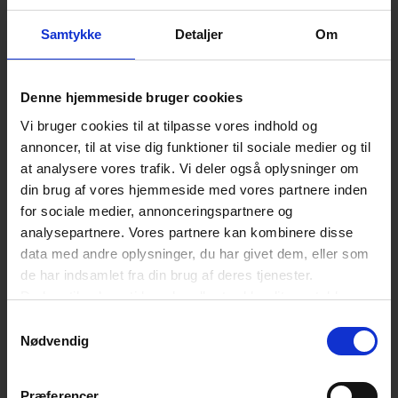
Samtykke
Detaljer
Om
Denne hjemmeside bruger cookies
Vi bruger cookies til at tilpasse vores indhold og
annoncer, til at vise dig funktioner til sociale medier og til
at analysere vores trafik. Vi deler også oplysninger om
din brug af vores hjemmeside med vores partnere inden
for sociale medier, annonceringspartnere og
analysepartnere. Vores partnere kan kombinere disse
data med andre oplysninger, du har givet dem, eller som
de har indsamlet fra din brug af deres tjenester.
Du kan til enhver tid ændre eller trække dit samtykke
tilbage ved at trykke på det runde ikon nederst i venstre
Samtykkevalg
hjørne på websitet.
Nødvendig
Læs cookiepolitik
Præferencer