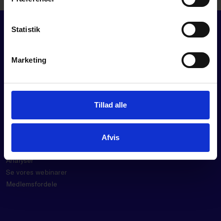
DOWNLOAD
Statistik
Marketing
FOR MEDLEMMER
Tillad alle
Rådgivning
Værktøjer
Kurser og events
Afvis
Politik
Analyser
Se vores webinarer
Medlemsfordele