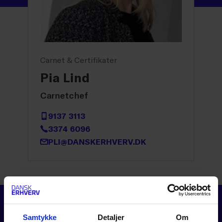
Carnet & Certifikater
Pia Lind
Carnetchef
9137 3113
3374 6096
PLI@DANSKERHVERV.DK
Samtykke
Detaljer
Om