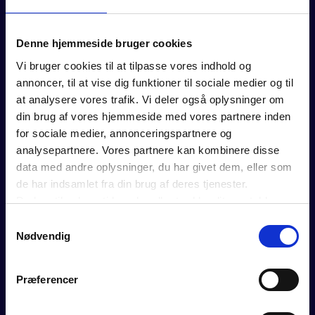
Denne hjemmeside bruger cookies
FOR MEDLEMMER
Vi bruger cookies til at tilpasse vores indhold og
annoncer, til at vise dig funktioner til sociale medier og til
Rådgivning
at analysere vores trafik. Vi deler også oplysninger om
Værktøjer
din brug af vores hjemmeside med vores partnere inden
Kurser og events
for sociale medier, annonceringspartnere og
Politik
analysepartnere. Vores partnere kan kombinere disse
Analyser
data med andre oplysninger, du har givet dem, eller som
Se vores webinarer
de har indsamlet fra din brug af deres tjenester.
Medlemsfordele
Du kan til enhver tid ændre eller trække dit samtykke
tilbage ved at trykke på det runde ikon nederst i venstre
Samtykkevalg
hjørne på websitet.
Nødvendig
Læs cookiepolitik
OM DANSK ERHVERV
Præferencer
BLIV MEDLEM
Velkommen til mulighedernes tid