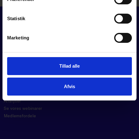
DOWNLOAD
Statistik
Marketing
FOR MEDLEMMER
Tillad alle
Rådgivning
Værktøjer
Kurser og events
Afvis
Politik
Analyser
Se vores webinarer
Medlemsfordele