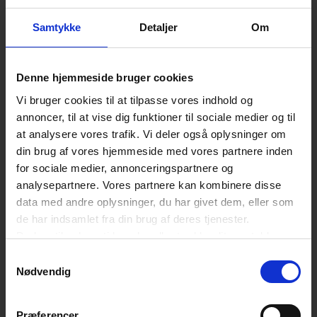
Samtykke
Detaljer
Om
Denne hjemmeside bruger cookies
Vi bruger cookies til at tilpasse vores indhold og
annoncer, til at vise dig funktioner til sociale medier og til
at analysere vores trafik. Vi deler også oplysninger om
din brug af vores hjemmeside med vores partnere inden
for sociale medier, annonceringspartnere og
analysepartnere. Vores partnere kan kombinere disse
data med andre oplysninger, du har givet dem, eller som
de har indsamlet fra din brug af deres tjenester.
Du kan til enhver tid ændre eller trække dit samtykke
tilbage ved at trykke på det runde ikon nederst i venstre
Samtykkevalg
hjørne på websitet.
Nødvendig
Læs cookiepolitik
Præferencer