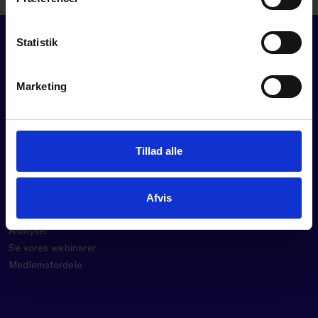
DOWNLOAD
Statistik
Marketing
FOR MEDLEMMER
Tillad alle
Rådgivning
Værktøjer
Kurser og events
Afvis
Politik
Analyser
Se vores webinarer
Medlemsfordele