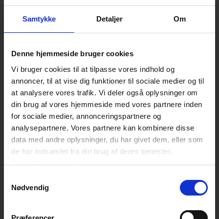
Samtykke
Detaljer
Om
Denne hjemmeside bruger cookies
Vi bruger cookies til at tilpasse vores indhold og
annoncer, til at vise dig funktioner til sociale medier og til
at analysere vores trafik. Vi deler også oplysninger om
din brug af vores hjemmeside med vores partnere inden
for sociale medier, annonceringspartnere og
analysepartnere. Vores partnere kan kombinere disse
data med andre oplysninger, du har givet dem, eller som
de har indsamlet fra din brug af deres tjenester.
Du kan til enhver tid ændre eller trække dit samtykke
tilbage ved at trykke på det runde ikon nederst i venstre
Samtykkevalg
hjørne på websitet.
Nødvendig
Læs cookiepolitik
Præferencer