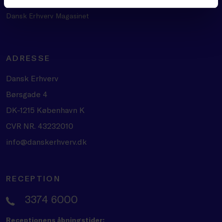
Nyheder og presse
Dansk Erhverv Magasinet
ADRESSE
Dansk Erhverv
Børsgade 4
DK-1215 København K
CVR NR. 43232010
info@danskerhverv.dk
RECEPTION
3374 6000
Receptionens åbningstider: