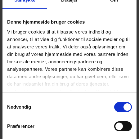
”5)
Den erhvervsdrivende opfordrer til at købe
produkter til en bestemt pris uden at gøre
Denne hjemmeside bruger cookies
opmærksom på, at der kan være rimelige grunde til
Vi bruger cookies til at tilpasse vores indhold og
at antage, at han ikke vil være i stand til at levere
annoncer, til at vise dig funktioner til sociale medier og til
eller få en anden erhvervsdrivende til at levere de
at analysere vores trafik. Vi deler også oplysninger om
pågældende eller tilsvarende produkter til den
din brug af vores hjemmeside med vores partnere inden
for sociale medier, annonceringspartnere og
pågældende pris inden for en periode og i en
analysepartnere. Vores partnere kan kombinere disse
mængde, som er rimelig i forhold til produktet,
data med andre oplysninger, du har givet dem, eller som
omfanget af den reklame, der er gjort for produktet,
de har indsamlet fra din brug af deres tjenester.
Du kan til enhver tid ændre eller trække dit samtykke
og den opgivne pris (bait advertising).”
tilbage ved at trykke på det runde ikon nederst i venstre
Samtykkevalg
hjørne på websitet.
Nødvendig
Artiklen blev oprindeligt publiceret på fdih.dk
Læs cookiepolitik
Præferencer
SIDSTE NYT FRA DANSK ERHVERV I DIN INDBAKKE