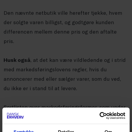
Den nævnte netbutik ville herefter tjekke, hvem
der solgte varen billigst, og godtgøre kunden
differencen mellem denne pris og den aftalte
pris.
Husk også
, at det kan være vildledende og i strid
med markedsføringslovens regler, hvis du
annoncerer med eller sælger varer, som du ved,
du ikke er i stand til at levere.
Sortlisten over markedsføringsformer, som under
alle omstændigheder er forbudt, siger:
Samtykke
Detaljer
Om