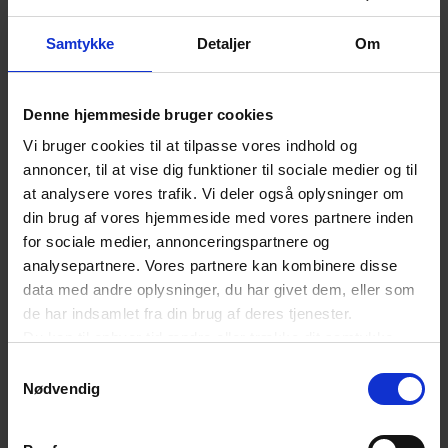
Med dagens tal ser det ud til, at bilsalget er
kommet tilbage på rette spor, og fortsætter vi i
Samtykke
Detaljer
Om
samme bane i årets sidste måneder, er det ikke
urealistisk, at 2017 bliver et rekordår for bilsalget
Denne hjemmeside bruger cookies
på trods af, at salget af biler stort set lå stille i
Vi bruger cookies til at tilpasse vores indhold og
månederne omkring september.
annoncer, til at vise dig funktioner til sociale medier og til
at analysere vores trafik. Vi deler også oplysninger om
din brug af vores hjemmeside med vores partnere inden
for sociale medier, annonceringspartnere og
analysepartnere. Vores partnere kan kombinere disse
data med andre oplysninger, du har givet dem, eller som
de har indsamlet fra din brug af deres tjenester.
Du kan til enhver tid ændre eller trække dit samtykke
tilbage ved at trykke på det runde ikon nederst i venstre
Samtykkevalg
hjørne på websitet.
Nødvendig
Læs cookiepolitik