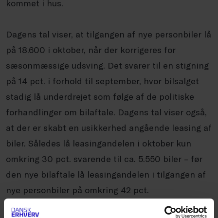
kommet i hus.
Dagens tal viser, at tilgangen af nye personbiler lå
på 18.600 i oktober, når der korrigeres for
sæsonmæssige udsving. Det svarer til en stigning
på 14 pct. i forhold til september, hvor bilsalget
stadig lå underdrejet som følge af de politiske
forhandlinger om bilaftale. Dagens tal viser også,
at der er skabt en usikkerhed angående leasing af
biler. Således lå leasingandelen i oktober kun
omkring 30 pct. svarende til ca. 5.550 biler – før
den nye bilaftale lå leasingandelen i tilgangen af
nye personbiler på omkring 42 pct.