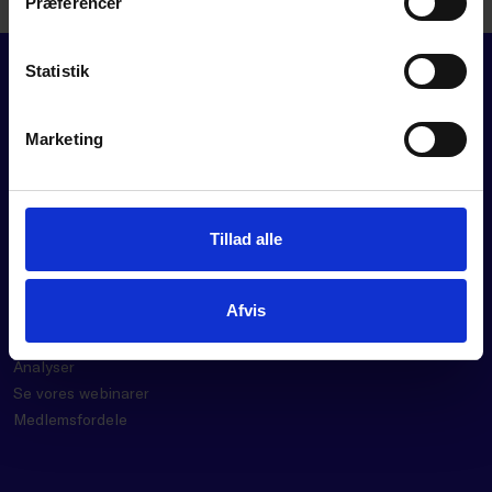
Præferencer
Statistik
Marketing
FOR MEDLEMMER
Tillad alle
Rådgivning
Værktøjer
Afvis
Kurser og events
Politik
Analyser
Se vores webinarer
Medlemsfordele