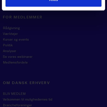
FOR MEDLEMMER
Rådgivning
Værktøjer
Kurser og events
Politik
Analyser
Se vores webinarer
Medlemsfordele
OM DANSK ERHVERV
BLIV MEDLEM
Velkommen til mulighedernes tid
Brancheforeninger