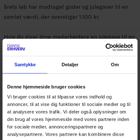
årets løb har modtaget goder og julegaver til en
samlet værdi, der overstiger 1.100 kr.
Hvis du giver dine medarbejdere en julegave til en
værdi af 800 kr., og mindre goder i løbet af året til
en værdi af 600 kr., overstiger værdien af de
Samtykke
Detaljer
Om
mindre goder 1.100 kr. Det betyder, at
medarbejderen bliver skattepligtig af 600 kr.
Julegavens værdi er ikke skattepligtig, fordi den
Denne hjemmeside bruger cookies
maksimalt er 800 kr.
Vi bruger cookies til at tilpasse vores indhold og
annoncer, til at vise dig funktioner til sociale medier og til
at analysere vores trafik. Vi deler også oplysninger om
Giver du derimod medarbejderne en julegave til
din brug af vores hjemmeside med vores partnere inden
850 kr., og mindre goder i løbet af året til en
for sociale medier, annonceringspartnere og
analysepartnere. Vores partnere kan kombinere disse
værdi af 600 kr., er hele beløbet på 1.450 kr.