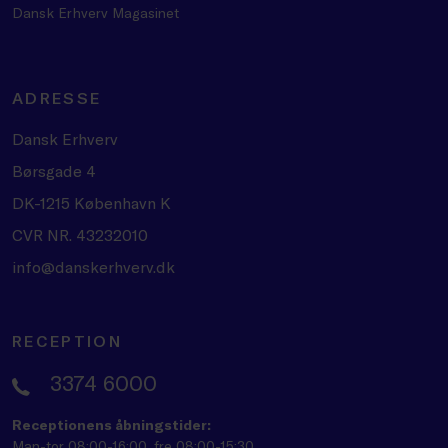
Dansk Erhverv Magasinet
ADRESSE
Dansk Erhverv
Børsgade 4
DK-1215 København K
CVR NR. 43232010
info@danskerhverv.dk
RECEPTION
3374 6000
Receptionens åbningstider:
Man-tor 08:00-16:00, fre 08:00-15:30.