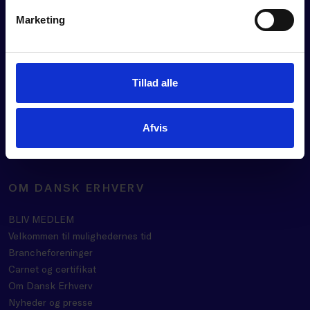
Marketing
Rådgivning
Værktøjer
Kurser og events
Politik
Tillad alle
Analyser
Se vores webinarer
Afvis
Medlemsfordele
OM DANSK ERHVERV
BLIV MEDLEM
Velkommen til mulighedernes tid
Brancheforeninger
Carnet og certifikat
Om Dansk Erhverv
Nyheder og presse