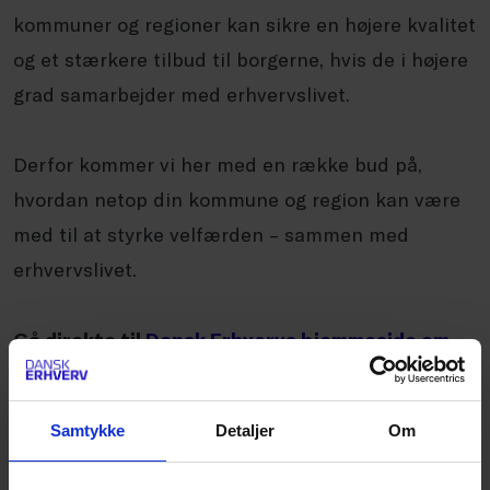
kommuner og regioner kan sikre en højere kvalitet
og et stærkere tilbud til borgerne, hvis de i højere
grad samarbejder med erhvervslivet.
Derfor kommer vi her med en række bud på,
hvordan netop din kommune og region kan være
med til at styrke velfærden – sammen med
erhvervslivet.
Gå direkte til
Dansk Erhvervs hjemmeside om
kommunal- og regionalvalget 2017
Samtykke
Detaljer
Om