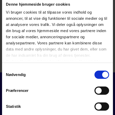
Denne hjemmeside bruger cookies
Vi bruger cookies til at tilpasse vores indhold og
annoncer, til at vise dig funktioner til sociale medier og til
at analysere vores trafik. Vi deler også oplysninger om
din brug af vores hjemmeside med vores partnere inden
for sociale medier, annonceringspartnere og
analysepartnere. Vores partnere kan kombinere disse
data med andre oplysninger, du har givet dem, eller som
de har indsamlet fra din brug af deres tjenester.
Du kan til enhver tid ændre eller trække dit samtykke
tilbage ved at trykke på det runde ikon nederst i venstre
Samtykkevalg
hjørne på websitet.
Nødvendig
Læs cookiepolitik
Præferencer
Statistik
FOR MEDLEMMER