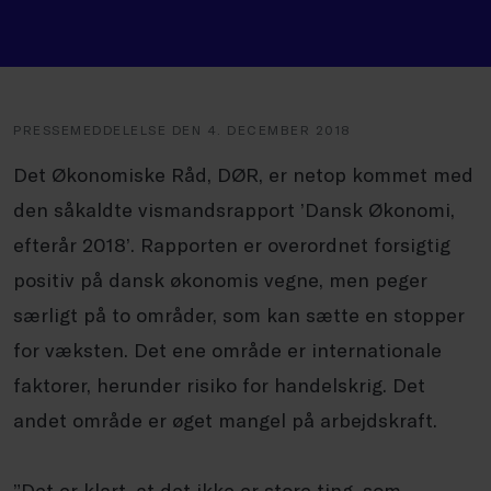
PRESSEMEDDELELSE DEN 4. DECEMBER 2018
Det Økonomiske Råd, DØR, er netop kommet med
den såkaldte vismandsrapport ’Dansk Økonomi,
efterår 2018’. Rapporten er overordnet forsigtig
positiv på dansk økonomis vegne, men peger
særligt på to områder, som kan sætte en stopper
for væksten. Det ene område er internationale
faktorer, herunder risiko for handelskrig. Det
andet område er øget mangel på arbejdskraft.
”Det er klart, at det ikke er store ting, som