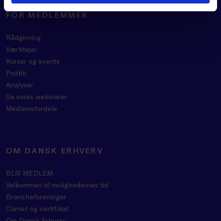
FOR MEDLEMMER
Rådgivning
Værktøjer
Kurser og events
Politik
Analyser
Se vores webinarer
Medlemsfordele
OM DANSK ERHVERV
BLIV MEDLEM
Velkommen til mulighedernes tid
Brancheforeninger
Carnet og certifikat
Om Dansk Erhverv