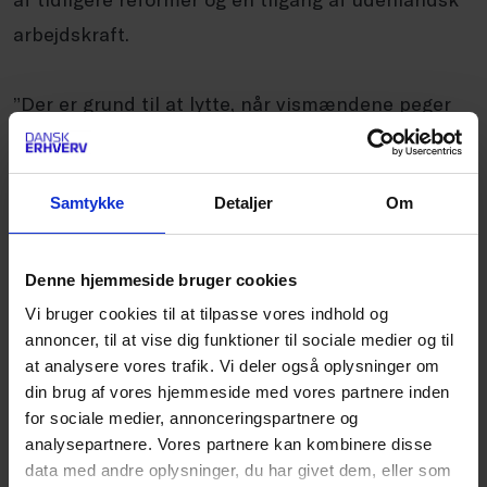
arbejdskraft.
”Der er grund til at lytte, når vismændene peger
på mangel på arbejdskraft som en potentiel
trussel mod opsvinget. De peger blandt andet på
Samtykke
Detaljer
Om
at forbedre mulighederne for at tiltrække
udenlandsk arbejdskraft for at imødekomme den
trussel. Det ville være klogt at se på reformer nu,
Denne hjemmeside bruger cookies
for også her er det så at sige bedre at forebygge
Vi bruger cookies til at tilpasse vores indhold og
annoncer, til at vise dig funktioner til sociale medier og til
end at helbrede. Vi kan spare danske
at analysere vores trafik. Vi deler også oplysninger om
virksomheder og det danske samfund for meget,
din brug af vores hjemmeside med vores partnere inden
hvis vi letter presset på arbejdsmarkedet, før det
for sociale medier, annonceringspartnere og
analysepartnere. Vores partnere kan kombinere disse
for alvor strammer til,” siger Brian Mikkelsen.
data med andre oplysninger, du har givet dem, eller som