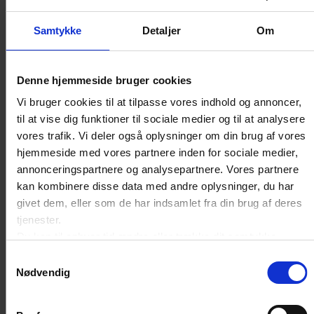
skal den dataansvarlige (virksomheder,
organisationer mv.) i visse tilfælde udarbejde en
Samtykke
Detaljer
Om
analyse af konkrete behandlingsaktiviteters
konsekvenser for beskyttelse af
Denne hjemmeside bruger cookies
personoplysninger. Analysen anvendes
Vi bruger cookies til at tilpasse vores indhold og annoncer,
hovedsageligt, hvis den behandling af
til at vise dig funktioner til sociale medier og til at analysere
vores trafik. Vi deler også oplysninger om din brug af vores
personoplysninger, der foretages, indbefatter høj
hjemmeside med vores partnere inden for sociale medier,
risiko for de personer, der behandles
annonceringspartnere og analysepartnere. Vores partnere
personoplysninger om.
kan kombinere disse data med andre oplysninger, du har
givet dem, eller som de har indsamlet fra din brug af deres
tjenester.
Læs mere om konsekvensanalyser her
.
Du kan til enhver tid ændre eller trække dit samtykke
tilbage ved at trykke på det runde ikon nederst i venstre
Samtykkevalg
hjørne på websitet.
Nødvendig
Læs cookiepolitik
Skal brud på