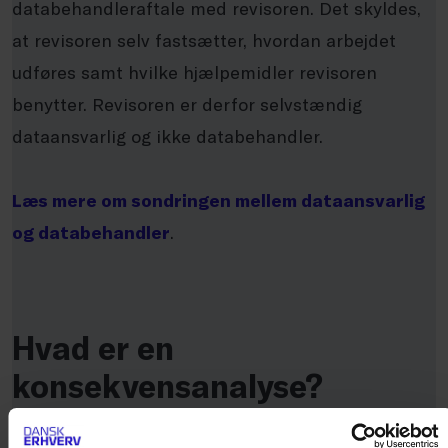
databehandleraftale med revisoren. Det skyldes,
at revisoren selv fastsætter, hvordan arbejdet
udføres samt hvilke hjælpemidler revisoren
benytter. Revisoren er derfor selvstændig
dataansvarlig og ikke databehandler.
Læs mere om sondringen mellem dataansvarlig
og databehandler
.
Hvad er en
konsekvensanalyse?
Som et nyt krav i EU’s databeskyttelsesforordning