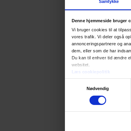
Samtykke
”Når det er lovligt at
det netop behovet for 
Denne hjemmeside bruger c
ligestilling mellem pl
Vi bruger cookies til at tilpas
gælde streamingtjenes
vores trafik. Vi deler også 
skærmes fra politiske b
annonceringspartnere og anal
dem, eller som de har indsaml
ned ad forbudsvejen, m
Du kan til enhver tid ændre e
websitet.
Politiske tv-reklamer
Læs cookiepolitik
Udover at sikre ligest
Samtykkevalg
Nødvendig
være med til at engager
reklamer.
”Desværre ser vi jo sti
danskerne engagerer si