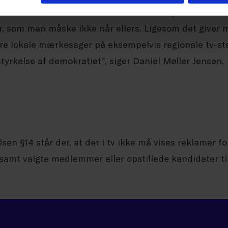
 at anvende tv-mediet til at markedsføre politiske 
r, som man måske ikke når ellers. Ligesom det giver m
re lokale mærkesager på eksempelvis regionale tv-sta
tyrkelse af demokratiet”, siger Daniel Møller Jensen.
n §14 står der, at der i tv ikke må vises reklamer fo
samt valgte medlemmer eller opstillede kandidater til