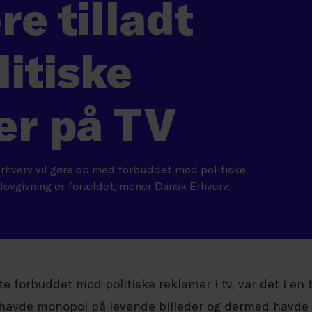
re tilladt
itiske
er på TV
rhverv vil gøre op med forbuddet mod politiske
lovgivning er forældet, mener Dansk Erhverv.
te forbuddet mod politiske reklamer i tv, var det i en t
e havde monopol på levende billeder og dermed havde