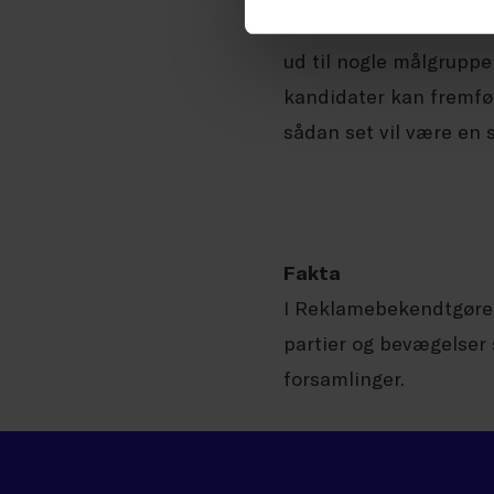
kan være med til. Ved
ud til nogle målgruppe
kandidater kan fremfø
sådan set vil være en s
Fakta
I Reklamebekendtgørelse
partier og bevægelser 
forsamlinger.