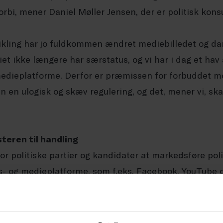
orbi, mener Daniel Møller Jensen, der er politisk kons
ikling har jo fuldkommen ændret mediebilledet og d
et ikke længere har særstatus, og vi har i dag et hav 
dieplatforme. Derfor er præmissen for forbuddet mo
n en ulogisk og skæv regulering, og det, mener vi, ska
teren til handling
 for politiske partier og kandidater at markedsføre po
- og medieplatforme, som f.eks. Facebook, YouTube 
ere partier har ytret ønske om at udvide forbuddet mod
gtjenester. Det advarer Daniel Møller Jensen kraftigt