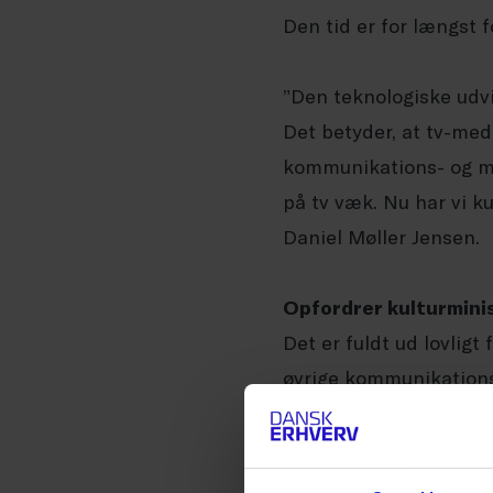
Den tid er for længst f
”Den teknologiske udv
Det betyder, at tv-medi
kommunikations- og me
på tv væk. Nu har vi ku
Daniel Møller Jensen.
Opfordrer kulturminis
Det er fuldt ud lovligt
øvrige kommunikations
streamingtjenester. Fl
også at gælde streamin