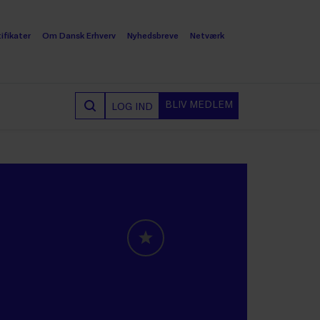
ifikater
Om Dansk Erhverv
Nyhedsbreve
Netværk
BLIV MEDLEM
LOG IND
GLOBALLABELS::FAVORITE