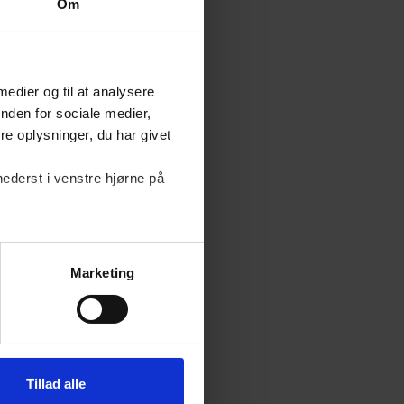
Om
me, så understreger
g. Vi skal sikre
uddet til også at
 medier og til at analysere
, at danskerne
nden for sociale medier,
afholde sig fra at gå
e oplysninger, du har givet
ve regulering.”
nederst i venstre hjørne på
platforme vil det også
Marketing
se politiske tv-
 før brug for, at
Tillad alle
litiske tv-reklamer