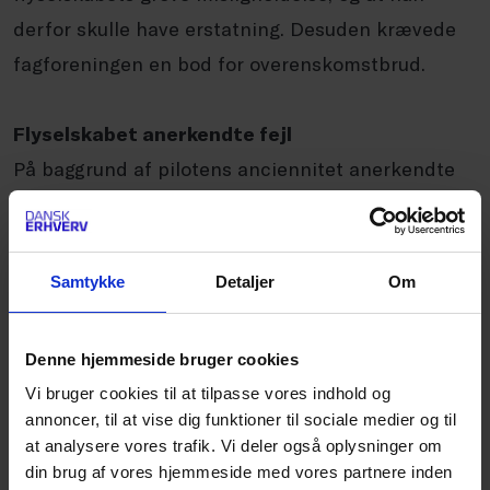
derfor skulle have erstatning. Desuden krævede
fagforeningen en bod for overenskomstbrud.
Flyselskabet anerkendte fejl
På baggrund af pilotens anciennitet anerkendte
flyselskabet, at piloten skulle have efterbetalt
overenskomstmæssig løn og øvrige vilkår i
perioden fra han opnåede 12 måneders
Samtykke
Detaljer
Om
anciennitet og indtil pilotens faktiske
fratrædelsesdato den 31. maj 2017.
Denne hjemmeside bruger cookies
Vi bruger cookies til at tilpasse vores indhold og
Arbejdsrettens afgørelse
annoncer, til at vise dig funktioner til sociale medier og til
På baggrund af mailudvekslingen mellem piloten
at analysere vores trafik. Vi deler også oplysninger om
din brug af vores hjemmeside med vores partnere inden
og flyselskabet afviste Arbejdsretten, at pilotens