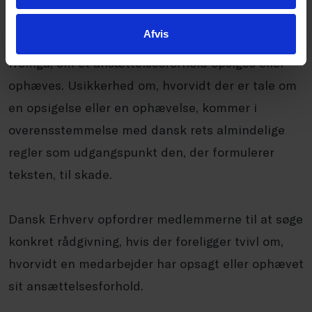
Dansk Erhverv bemærker
Afvis
Dommen illustrerer, at det klart og tydeligt bør
fremgå, om et ansættelsesforhold opsiges eller
ophæves. Usikkerhed om, hvorvidt der er tale om
en opsigelse eller en ophævelse, kommer i
overensstemmelse med dansk rets almindelige
regler som udgangspunkt den, der formulerer
teksten, til skade.
Dansk Erhverv opfordrer medlemmerne til at søge
konkret rådgivning, hvis der foreligger tvivl om,
hvorvidt en medarbejder har opsagt eller ophævet
sit ansættelsesforhold.