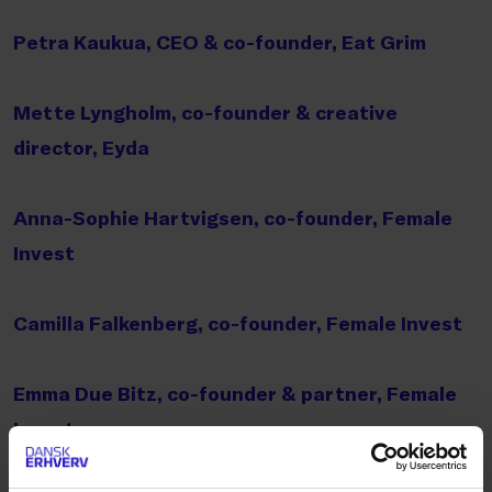
Petra Kaukua, CEO & co-founder, Eat Grim
Mette Lyngholm, co-founder & creative
director, Eyda
Anna-Sophie Hartvigsen, co-founder, Female
Invest
Camilla Falkenberg, co-founder, Female Invest
Emma Due Bitz, co-founder & partner, Female
Invest