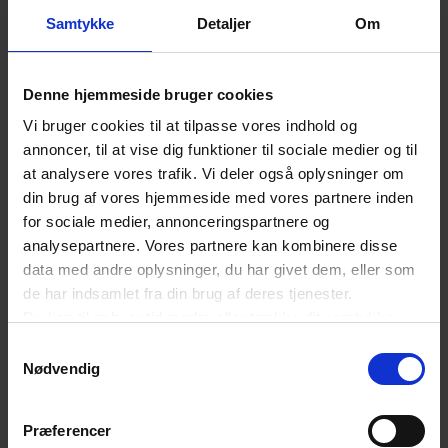
Mathilde K. Jakobsen, co-founder & CEO,
Samtykke
Detaljer
Om
Fresh.Land ApS
Denne hjemmeside bruger cookies
Lisa Dalsgaard, founder & CEO,
Vi bruger cookies til at tilpasse vores indhold og
GoodiePack.com
annoncer, til at vise dig funktioner til sociale medier og til
at analysere vores trafik. Vi deler også oplysninger om
Pernille Sandberg Bech, founder & CEO,
din brug af vores hjemmeside med vores partnere inden
for sociale medier, annonceringspartnere og
Goodtalks
analysepartnere. Vores partnere kan kombinere disse
data med andre oplysninger, du har givet dem, eller som
Le Gammeltoft, founder & CEO, Heartsbeats
de har indsamlet fra din brug af deres tjenester.
Du kan til enhver tid ændre eller trække dit samtykke
tilbage ved at trykke på det runde ikon nederst i venstre
Samtykkevalg
Stine Schulz, founder & CEO, Learningbank.io
hjørne på websitet.
Nødvendig
Læs cookiepolitik
Johanne Staugaard Johansen, CEO, Maple
Præferencer