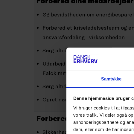
Forbered dine medarbejder
Øg bevidstheden om energibesparel
Forbered et kriseledelsesteam og e
ansvarsfordeling i virksomheden
Sørg altid for at have udskrevne kop
Udarbejd en folder til medarbejder
Falck mm
Samtykke
Sørg altid for at have udskrevne kop
Denne hjemmeside bruger c
Opret nødkommunikationssystem, de
Vi bruger cookies til at tilpas
vores trafik. Vi deler også 
Forbered din virksomhed
annonceringspartnere og anal
dem, eller som de har indsaml
Sikkerhedskopiering af vigtige dokum