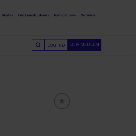
ifikater
Om Dansk Erhverv
Nyhedsbreve
Netværk
BLIV MEDLEM
LOG IND
GLOBALLABELS::FAVORITE