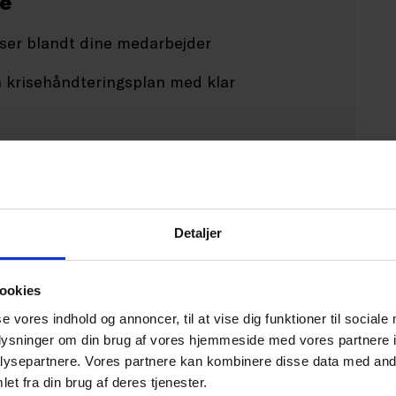
e
ser blandt dine medarbejder
n krisehåndteringsplan med klar
ier af disse til nøglemedarbejdere
e med nødnumre som fx politi, brandvæsnet,
Detaljer
ier til nøglemedarbejdere
ookies
r fungerer uden brug af strøm
se vores indhold og annoncer, til at vise dig funktioner til sociale
oplysninger om din brug af vores hjemmeside med vores partnere i
ysepartnere. Vores partnere kan kombinere disse data med andr
et fra din brug af deres tjenester.
enter og elektroniske filer i et cloud-system.