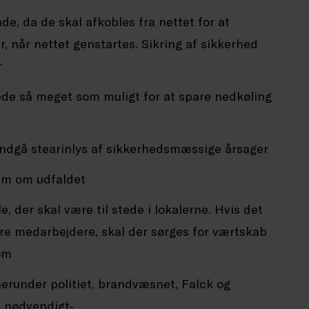
de, da de skal afkobles fra nettet for at
, når nettet genstartes. Sikring af sikkerhed
r
ede så meget som muligt for at spare nedkøling
Undgå stearinlys af sikkerhedsmæssige årsager
dem om udfaldet
e, der skal være til stede i lokalerne. Hvis det
dre medarbejdere, skal der sørges for værtskab
om
runder politiet, brandvæsnet, Falck og
s nødvendigt-