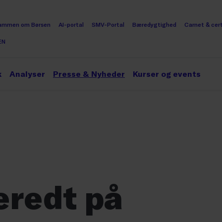
ammen om Børsen
AI-portal
SMV-Portal
Bæredygtighed
Carnet & cert
EN
k
Analyser
Presse & Nyheder
Kurser og events
eredt på