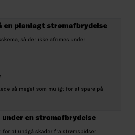
å en planlagt strømafbrydelse
skema, så der ikke afrimes under
e
kede så meget som muligt for at spare på
l under en strømafbrydelse
yr for at undgå skader fra strømspidser