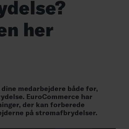
ydelse?
ten her
 dine medarbejdere både før,
rydelse. EuroCommerce har
inger, der kan forberede
jderne på strømafbrydelser.