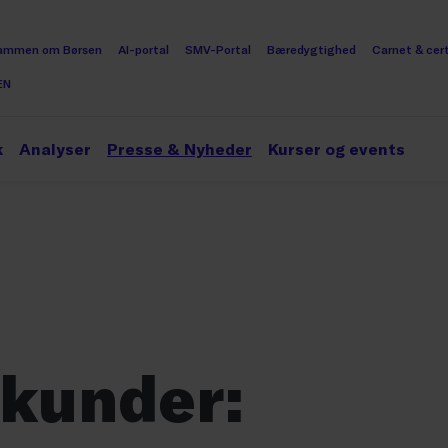
ammen om Børsen
AI-portal
SMV-Portal
Bæredygtighed
Carnet & cert
EN
k
Analyser
Presse & Nyheder
Kurser og events
 kunder: