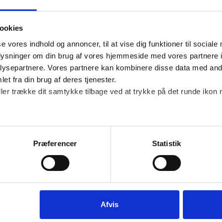
et. Klart den laveste andel.
ookies
, når handler online.
se vores indhold og annoncer, til at vise dig funktioner til sociale
oplysninger om din brug af vores hjemmeside med vores partnere i
ysepartnere. Vores partnere kan kombinere disse data med andr
 køb er impulskøb mod 27 procent hos
et fra din brug af deres tjenester.
ller trække dit samtykke tilbage ved at trykke på det runde ikon 
en 2023, der kan gøre dig meget klogere på
Præferencer
Statistik
Afvis