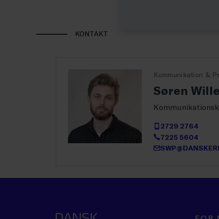
KONTAKT
Kommunikation & P
Søren Will
Kommunikationsk
2729 2764
7225 5604
SWP@DANSKERH
FOR