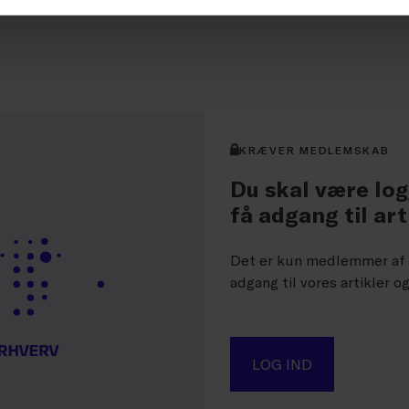
KRÆVER MEDLEMSKAB
Du skal være log
få adgang til art
Det er kun medlemmer af D
adgang til vores artikler o
LOG IND