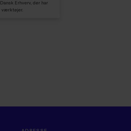
ansk Erhverv, der har
g værktøjer.
ADRESSE