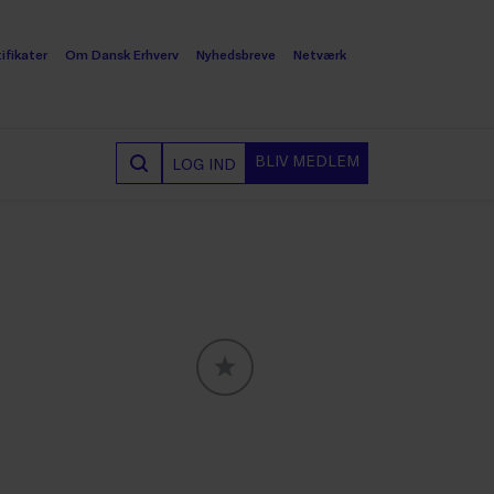
ifikater
Om Dansk Erhverv
Nyhedsbreve
Netværk
BLIV MEDLEM
LOG IND
GLOBALLABELS::FAVORITE