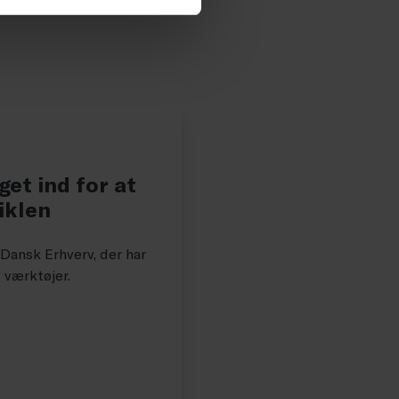
get ind for at
iklen
ansk Erhverv, der har
g værktøjer.