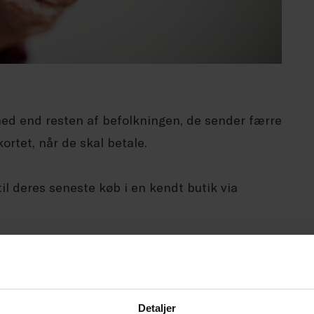
ed end resten af befolkningen, de sender færre
ortet, når de skal betale.
til deres seneste køb i en kendt butik via
 bæredygtighed nogen eller stor betydning, når
est ”bæredygtige” befolkningsgruppe.
Detaljer