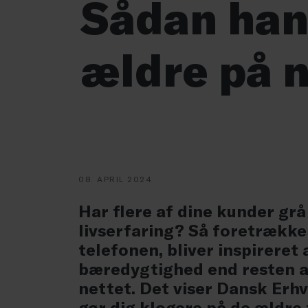
Sådan han
ældre på n
08. APRIL 2024
Har flere af dine kunder grå
livserfaring? Så foretrækk
telefonen, bliver inspireret
bæredygtighed end resten a
nettet. Det viser Dansk Erh
gør dig klogere på de ældre