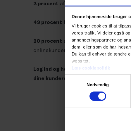
3 procent
af deres varer bliver returner
Denne hjemmeside bruger c
49 procent
foretrækker betalingskortet
Vi bruger cookies til at tilpas
vores trafik. Vi deler også 
annonceringspartnere og anal
20 procent
af pensionisternes seneste
dem, eller som de har indsaml
onlinekunderne generelt.
Du kan til enhver tid ændre e
websitet.
Læs cookiepolitik
Log ind og hent hele E-handelsanalys
dine kunders forbrug og vaner.
Samtykkevalg
Nødvendig