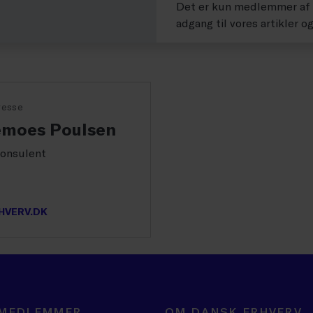
Det er kun medlemmer af D
adgang til vores artikler o
resse
emoes Poulsen
onsulent
VERV.DK
 MEDLEMMER
OM DANSK ERHVERV