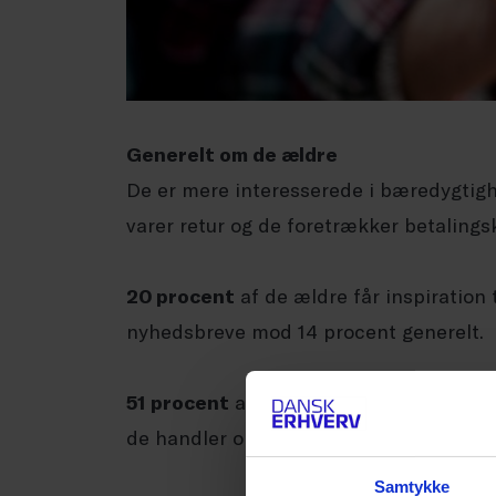
Generelt om de ældre
De er mere interesserede i bæredygtigh
varer retur og de foretrækker betalingsk
20 procent
af de ældre får inspiration 
nyhedsbreve mod 14 procent generelt.
51 procent
af pensionisterne tillægger
de handler online. Dermed er de den m
Samtykke