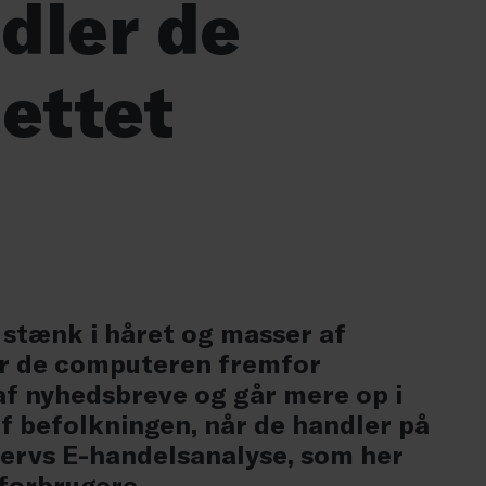
dler de
ettet
 stænk i håret og masser af
er de computeren fremfor
 af nyhedsbreve og går mere op i
f befolkningen, når de handler på
vervs E-handelsanalyse, som her
 forbrugere.