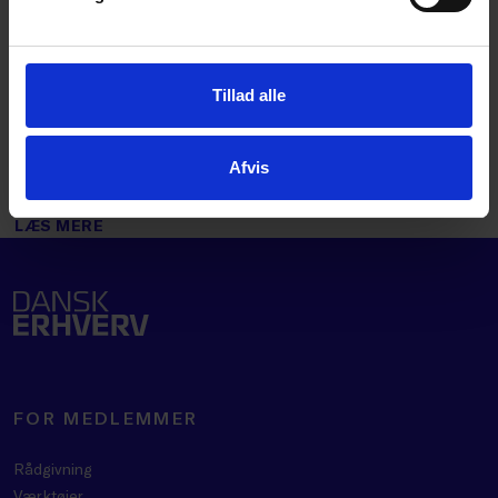
produktpas nemmere at bruge i praksis: Se
dem her
Tillad alle
Overvejer du at bruge mobilen som
betalingsterminal? Her er, hvad du skal være
opmærksom på
Afvis
LÆS MERE
FOR MEDLEMMER
Rådgivning
Værktøjer