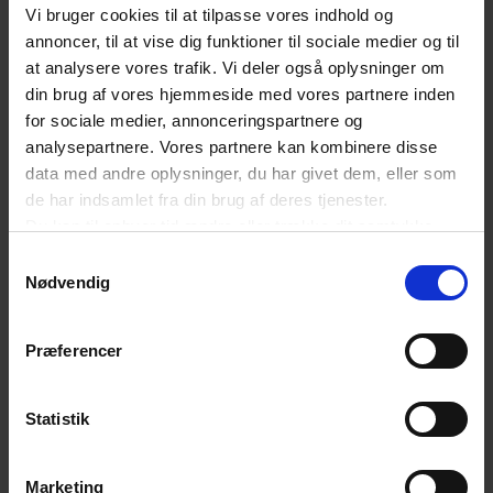
ved at klikke her
.
Vi bruger cookies til at tilpasse vores indhold og
annoncer, til at vise dig funktioner til sociale medier og til
SENESTE NYT OM DETAILHANDEL
at analysere vores trafik. Vi deler også oplysninger om
din brug af vores hjemmeside med vores partnere inden
for sociale medier, annonceringspartnere og
Forbud mod destruktion af usolgte tekstiler
analysepartnere. Vores partnere kan kombinere disse
er nu trådt i kraft
data med andre oplysninger, du har givet dem, eller som
de har indsamlet fra din brug af deres tjenester.
Du kan til enhver tid ændre eller trække dit samtykke
tilbage ved at trykke på det runde ikon nederst i venstre
Ny bekymrende rekord: Flere butikstyverier
Samtykkevalg
end nogensinde før på et halvt år
hjørne på websitet.
Nødvendig
Læs cookiepolitik
Præferencer
De nye AI-krav er trådt i kraft: Det skal du
have styr på
Statistik
Seks nye standarder skal gøre det digitale
Marketing