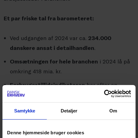
Et par friske tal fra barometeret:
Ved udgangen af 2024 var ca.
234.000
danskere ansat i detailhandlen
.
Omsætningen for hele branchen
i 2024 lå på
omkring 418 mia. kr.
Forbrugertillidsindikatoren
har efter en
nedgang under coronakrisen
vist en støt
stigende tendens
, der dog er aftaget en smule
Samtykke
Detaljer
Om
ved starten af 2025.
Du kan se barometeret og brancherapporten
Denne hjemmeside bruger cookies