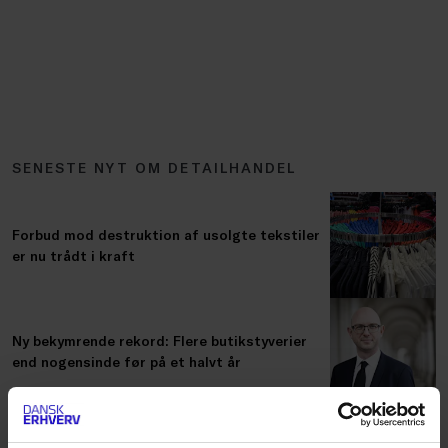
SENESTE NYT OM DETAILHANDEL
Forbud mod destruktion af usolgte tekstiler
er nu trådt i kraft
Ny bekymrende rekord: Flere butikstyverier
end nogensinde før på et halvt år
De nye AI-krav er trådt i kraft: Det skal du