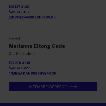
9137 3120
3374 6152
BSC@DANSKERHVERV.DK
Handel
Marianne Eltong Gade
Chefkonsulent
4079 3415
3374 6227
MEG@DANSKERHVERV.DK
MEDARBEJDERPROFIL