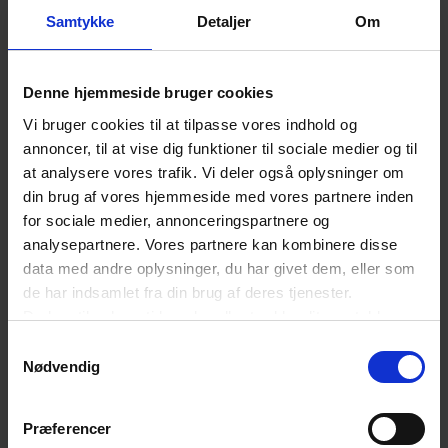
have styr på
Samtykke
Detaljer
Om
Denne hjemmeside bruger cookies
Seks nye standarder skal gøre det digitale
produktpas nemmere at bruge i praksis: Se
Vi bruger cookies til at tilpasse vores indhold og
dem her
annoncer, til at vise dig funktioner til sociale medier og til
at analysere vores trafik. Vi deler også oplysninger om
din brug af vores hjemmeside med vores partnere inden
Overvejer du at bruge mobilen som
for sociale medier, annonceringspartnere og
betalingsterminal? Her er, hvad du skal være
opmærksom på
analysepartnere. Vores partnere kan kombinere disse
data med andre oplysninger, du har givet dem, eller som
de har indsamlet fra din brug af deres tjenester.
LÆS MERE
Du kan til enhver tid ændre eller trække dit samtykke
tilbage ved at trykke på det runde ikon nederst i venstre
Samtykkevalg
hjørne på websitet.
KRÆVER MEDLEMSKAB
Nødvendig
Læs cookiepolitik
Du skal være logget ind for at få
adgang til artiklen
Præferencer