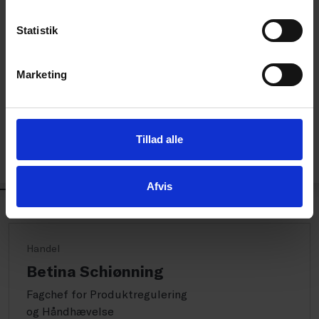
Det er kun medlemmer af Dansk Erhverv, der har
Statistik
adgang til vores artikler og værktøjer.
Marketing
LOG IND
Tillad alle
Det er kun medlemmer af Dansk Erhverv, der har
adgang til vores artikler og værktøjer.
Afvis
KONTAKT
Handel
Betina Schiønning
Fagchef for Produktregulering
og Håndhævelse