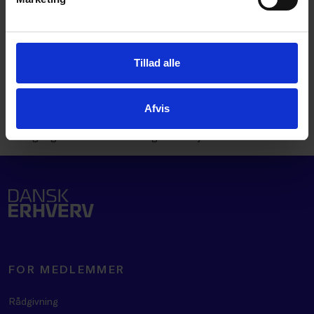
adgang til vores artikler og værktøjer.
Tillad alle
LOG IND
Afvis
Det er kun medlemmer af Dansk Erhverv, der har
adgang til vores artikler og værktøjer.
FOR MEDLEMMER
Rådgivning