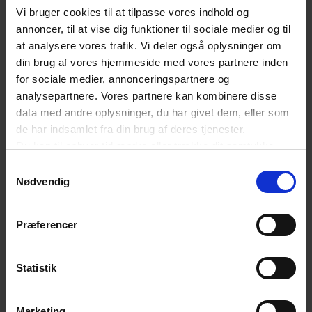
Der afholdes en række informationskurser om
Vi bruger cookies til at tilpasse vores indhold og
annoncer, til at vise dig funktioner til sociale medier og til
overenskomstfornyelsen. For yderligere
at analysere vores trafik. Vi deler også oplysninger om
information se
alle vores kurser og infomøder
din brug af vores hjemmeside med vores partnere inden
om OK25 her
for sociale medier, annonceringspartnere og
analysepartnere. Vores partnere kan kombinere disse
data med andre oplysninger, du har givet dem, eller som
Nedenfor følger en kort gennemgang af de mest
de har indsamlet fra din brug af deres tjenester.
fremtrædende punkter ved overenskomstens
Du kan til enhver tid ændre eller trække dit samtykke
tilbage ved at trykke på det runde ikon nederst i venstre
fornyelse.
Samtykkevalg
hjørne på websitet.
Nødvendig
Læs cookiepolitik
Præferencer
KRÆVER MEDLEMSKAB
Du skal være logget ind for at få
Statistik
adgang til artiklen
Det er kun medlemmer af Dansk Erhverv, der har
Marketing