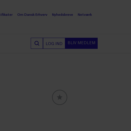
ifikater
Om Dansk Erhverv
Nyhedsbreve
Netværk
BLIV MEDLEM
LOG IND
GLOBALLABELS::FAVORITE