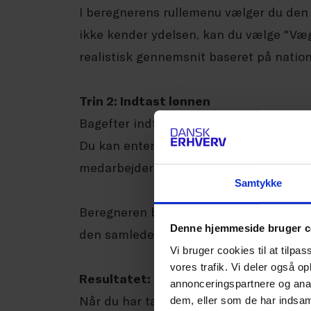
I beregnerens rullemenu vælger du den
ikke kender ydelsen, kan du vælge "Vægt
realistisk gennemsnit baseret på nation
Trin 2: Indtast lønnen
Bagefter indtaster du den årlige løn for
Du kan enten indtaste lønnen individuelt
medarbejdere får samme løn.
Samtykke
Beregneren bruger lønnen til at estimer
Denne hjemmeside bruger c
den samlede samfundsgevinst.
Vi bruger cookies til at tilpas
vores trafik. Vi deler også 
Resultatet: En klar og brugbar dokume
annonceringspartnere og anal
Når du har tastet oplysningerne ind, v
dem, eller som de har indsaml