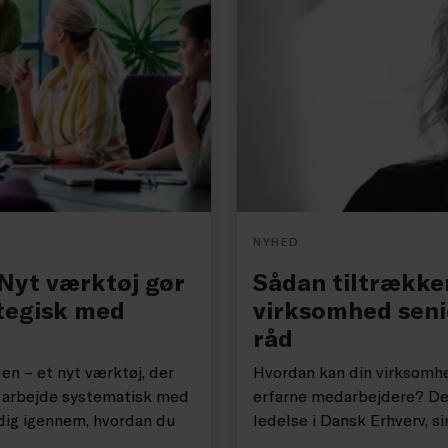
NYHED
 Nyt værktøj gør
Sådan tiltrækker
ategisk med
virksomhed seni
råd
n – et nyt værktøj, der
Hvordan kan din virksomhe
at arbejde systematisk med
erfarne medarbejdere? Det
 dig igennem, hvordan du
ledelse i Dansk Erhverv, si