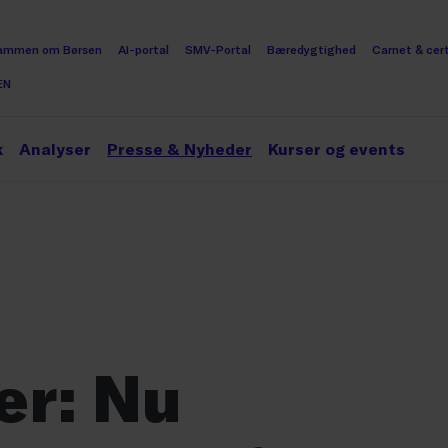
ammen om Børsen
AI-portal
SMV-Portal
Bæredygtighed
Carnet & cert
EN
k
Analyser
Presse & Nyheder
Kurser og events
er: Nu