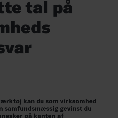
te tal på
omheds
svar
værktøj kan du som virksomhed
 en samfundsmæssig gevinst du
nnesker på kanten af