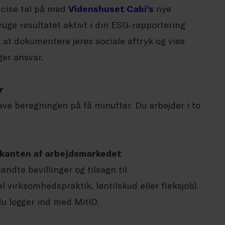
æcise tal på med
Videnshuset
Cabi
’s
nye
ruge resultatet aktivt i din ESG-rapportering
re at dokumentere jeres sociale aftryk og vise
er ansvar.
r
ave beregningen på få minutter. Du arbejder i to
ra kanten af arbejdsmarkedet
endte bevillinger og tilsagn til
 virksomhedspraktik, løntilskud eller fleksjob).
du logger ind med MitID.