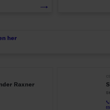
en her
C
ønder Raxner
S
S