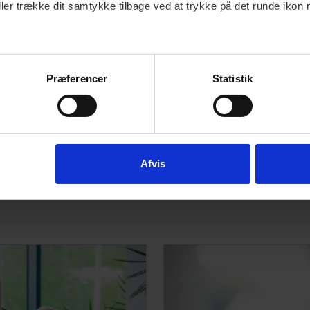
ller trække dit samtykke tilbage ved at trykke på det runde ikon 
tatet tager højde for besparede offentlige
dtægter.
 at dokumentere virksomhedens sociale bidrag –
Præferencer
Statistik
g.
er måler virksomheders sociale ansvar hos
Afvis