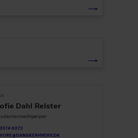
SR
ofie Dahl Relster
tudentermedhjælper
3374 6272
SORE@DANSKERHVERV.DK