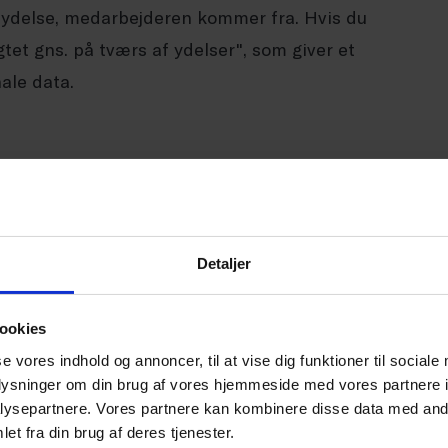
 ydelse, medarbejderen kommer fra. Hvis du
et gns. på tværs af ydelser", som giver et
ale data.
 de medarbejdere, du har angivet i trin 1.
 eller som en samlet kategori, hvis flere
Detaljer
e de øgede skatteindtægter – en central del af
ookies
se vores indhold og annoncer, til at vise dig funktioner til sociale
oplysninger om din brug af vores hjemmeside med vores partnere i
ntation af jeres sociale aftryk
ysepartnere. Vores partnere kan kombinere disse data med andr
iser beregneren den minimumsgevinst, din
et fra din brug af deres tjenester.