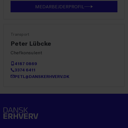
MEDARBEJDERPROFIL
Transport
Peter Lübcke
Chefkonsulent
4187 0869
3374 6411
PETL@DANSKERHVERV.DK