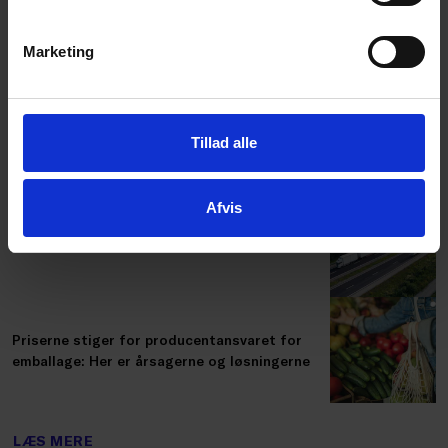
Nye medlemstilbud skal styrke virksomheders
internationale robusthed og agilitet
Marketing
Dansk Erhverv: SAS' vækstplaner er godt nyt
Tillad alle
for hele Danmark
Afvis
Nu åbner ny ansøgningsrunde til CEF-midlerne
Priserne stiger for producentansvaret for
emballage: Her er årsagerne og løsningerne
LÆS MERE