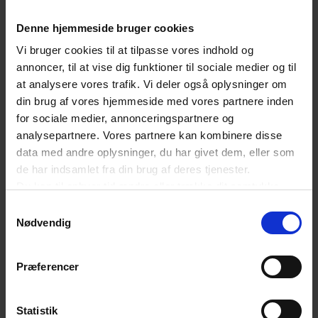
Denne hjemmeside bruger cookies
Med tænketanken ønsker Dansk Erhverv at skabe
Vi bruger cookies til at tilpasse vores indhold og
et forum, hvor relevante aktører kan bidrage med
annoncer, til at vise dig funktioner til sociale medier og til
viden, erfaringer og nuancer til arbejdet med at
at analysere vores trafik. Vi deler også oplysninger om
fremme alternative drivmidler
din brug af vores hjemmeside med vores partnere inden
for sociale medier, annonceringspartnere og
til luft- og søfarten.”
analysepartnere. Vores partnere kan kombinere disse
data med andre oplysninger, du har givet dem, eller som
Læs mere om tænketanken nedenfor.
de har indsamlet fra din brug af deres tjenester.
Du kan til enhver tid ændre eller trække dit samtykke
tilbage ved at trykke på det runde ikon nederst i venstre
Samtykkevalg
SENESTE NYT OM TRANSPORT
hjørne på websitet.
Nødvendig
Læs cookiepolitik
De nye AI-krav er trådt i kraft: Det skal du
Præferencer
have styr på
Statistik