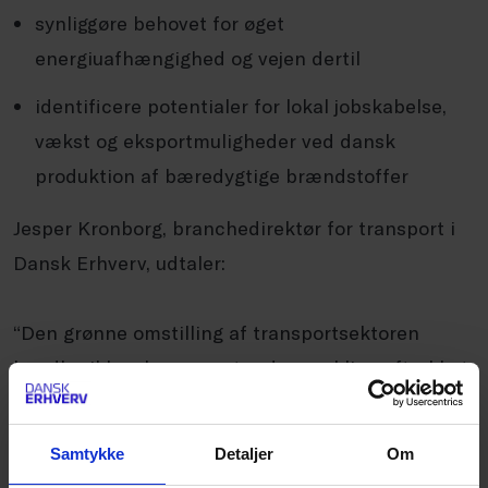
synliggøre behovet for øget
energiuafhængighed og vejen dertil
identificere potentialer for lokal jobskabelse,
vækst og eksportmuligheder ved dansk
produktion af bæredygtige brændstoffer
Jesper Kronborg, branchedirektør for transport i
Dansk Erhverv, udtaler:
“Den grønne omstilling af transportsektoren
handler ikke alene om at reducere klimaaftrykket.
Den handler også om forsyningssikkerhed,
erhvervspolitik, beskæftigelse og Danmarks
Samtykke
Detaljer
Om
fremtidige konkurrenceevne.