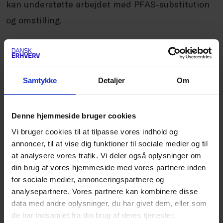
kan understøtte arbejdet med PFAS-substitution
og omstilling.
Deltagere i partnerskabet kan blandt andet:
Samtykke
Detaljer
Om
Deltage i workshops og få adgang til
ekspertviden om PFAS og substitution
Udveksle erfaringer med andre virksomheder
Denne hjemmeside bruger cookies
og brancher samt tekniske eksperter
Vi bruger cookies til at tilpasse vores indhold og
annoncer, til at vise dig funktioner til sociale medier og til
Få værktøjer til leverandørdialog,
at analysere vores trafik. Vi deler også oplysninger om
din brug af vores hjemmeside med vores partnere inden
konsekvensvurderinger og kommunikation
for sociale medier, annonceringspartnere og
Indgå i taskforces og netværksgrupper med
analysepartnere. Vores partnere kan kombinere disse
data med andre oplysninger, du har givet dem, eller som
fokus på konkrete udfordringer, cases og
de har indsamlet fra din brug af deres tjenester.
regulatoriske barrierer