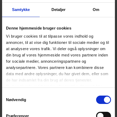
Samtykke
Detaljer
Om
Virksomheder bør derfor sammenligne:
Denne hjemmeside bruger cookies
forskudsopgørelsen med virksomhedens måltal
Vi bruger cookies til at tilpasse vores indhold og
årsopgørelsen med virksomhedens faktiske
annoncer, til at vise dig funktioner til sociale medier og til
at analysere vores trafik. Vi deler også oplysninger om
resultat
din brug af vores hjemmeside med vores partnere inden
for sociale medier, annonceringspartnere og
Det giver et klart billede af, om virksomheden får
analysepartnere. Vores partnere kan kombinere disse
penge tilbage eller bliver opkrævet merbidrag.
data med andre oplysninger, du har givet dem, eller som
de har indsamlet fra din brug af deres tjenester.
Du kan til enhver tid ændre eller trække dit samtykke
Læreplads-AUB skal understøtte flere
tilbage ved at trykke på det runde ikon nederst i venstre
Samtykkevalg
lærepladser
hjørne på websitet.
Nødvendig
Læs cookiepolitik
Læreplads-AUB har til formål at understøtte
Præferencer