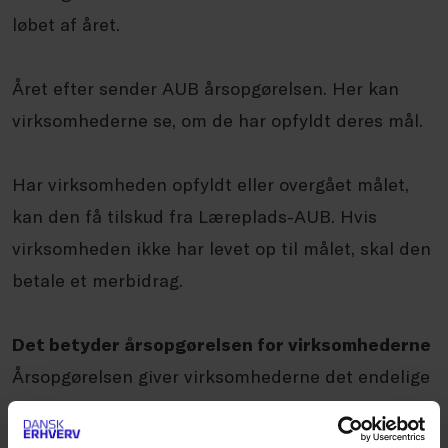
løbet af året.
Året efter sender AUB årsopgørelsen. Her kan
virksomhederne se, om de har opfyldt deres mål.
Har virksomheden opfyldt eller overgået målet,
kan den få tilskud fra Læreplads-AUB. Hvis
virksomheden ikke har levet op til målet, skal den
betale et merbidrag.
Det betyder årsopgørelsen for virksomhederne
Årsopgørelsen giver virksomhederne det endelige
overblik over deres status i Læreplads-AUB-
ordningen.