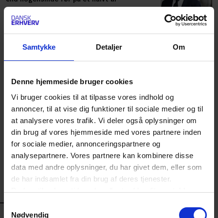
De nye AI-krav er trådt i kraft: Det skal du
Samtykke
Detaljer
Om
have styr på
Denne hjemmeside bruger cookies
Seks nye standarder skal gøre det digitale
Vi bruger cookies til at tilpasse vores indhold og
produktpas nemmere at bruge i praksis: Se
dem her
annoncer, til at vise dig funktioner til sociale medier og til
at analysere vores trafik. Vi deler også oplysninger om
din brug af vores hjemmeside med vores partnere inden
Overvejer du at bruge mobilen som
for sociale medier, annonceringspartnere og
betalingsterminal? Her er, hvad du skal være
analysepartnere. Vores partnere kan kombinere disse
opmærksom på
data med andre oplysninger, du har givet dem, eller som
de har indsamlet fra din brug af deres tjenester.
Du kan til enhver tid ændre eller trække dit samtykke
LÆS MERE
tilbage ved at trykke på det runde ikon nederst i venstre
ANDRE KIGGER PÅ
Samtykkevalg
hjørne på websitet.
Nødvendig