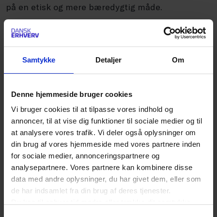
på en etisk og mere bæredygtig måde.
Hvad kan du bruge Code of Conduct til?
Dokumentet er skræddersyet til
Samtykke
Detaljer
Om
tekstilvirksomheder og giver konkrete råd til,
hvordan man kan leve op til principperne i
Denne hjemmeside bruger cookies
praksis. Særligt mindre virksomheder, der endnu
Vi bruger cookies til at tilpasse vores indhold og
ikke har udviklet en egen Code of Conduct, kan
annoncer, til at vise dig funktioner til sociale medier og til
bruge denne vejledning som et solidt
at analysere vores trafik. Vi deler også oplysninger om
din brug af vores hjemmeside med vores partnere inden
udgangspunkt. Samtidig kan større virksomheder
for sociale medier, annonceringspartnere og
tage inspiration og tilpasse den til deres
analysepartnere. Vores partnere kan kombinere disse
eksisterende arbejde med ansvarlighed i
data med andre oplysninger, du har givet dem, eller som
de har indsamlet fra din brug af deres tjenester.
værdikæden.
Du kan til enhver tid ændre eller trække dit samtykke
tilbage ved at trykke på det runde ikon nederst i venstre