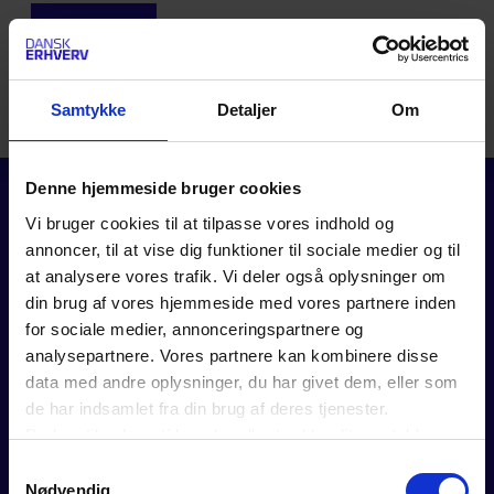
LOG IND
Det er kun medlemmer af Dansk Erhverv, der har
Samtykke
Detaljer
Om
adgang til vores artikler og værktøjer.
Denne hjemmeside bruger cookies
Vi bruger cookies til at tilpasse vores indhold og
annoncer, til at vise dig funktioner til sociale medier og til
at analysere vores trafik. Vi deler også oplysninger om
din brug af vores hjemmeside med vores partnere inden
for sociale medier, annonceringspartnere og
FOR MEDLEMMER
analysepartnere. Vores partnere kan kombinere disse
data med andre oplysninger, du har givet dem, eller som
Rådgivning
de har indsamlet fra din brug af deres tjenester.
Værktøjer
Du kan til enhver tid ændre eller trække dit samtykke
Kurser og events
tilbage ved at trykke på det runde ikon nederst i venstre
Politik
Samtykkevalg
hjørne på websitet.
Nødvendig
Analyser