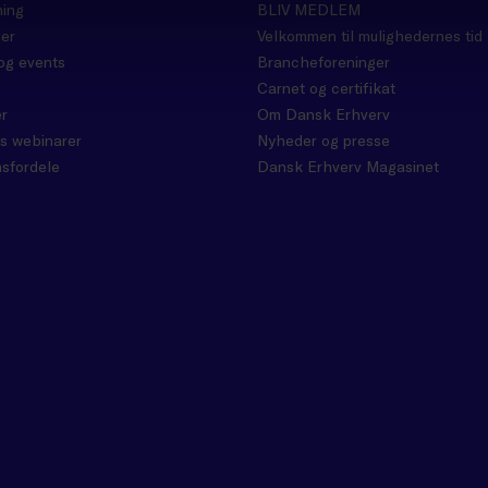
ning
BLIV MEDLEM
er
Velkommen til mulighedernes tid
og events
Brancheforeninger
Carnet og certifikat
r
Om Dansk Erhverv
s webinarer
Nyheder og presse
sfordele
Dansk Erhverv Magasinet