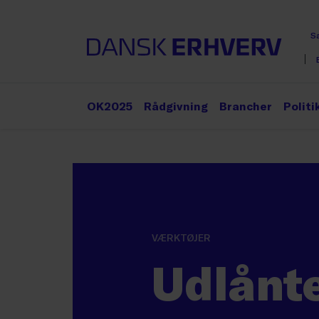
S
OK2025
Rådgivning
Brancher
Politi
VÆRKTØJER
Udlånt