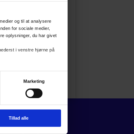
 logget ind for at
l artiklen
 medier og til at analysere
nden for sociale medier,
er af Dansk Erhverv, der har
e oplysninger, du har givet
kler og værktøjer.
nederst i venstre hjørne på
Marketing
er af Dansk Erhverv, der har
kler og værktøjer.
Tillad alle
ADRESSE