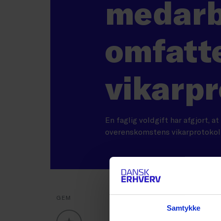
medarb
omfatte
vikarpr
En faglig voldgift har afgjort,
overenskomstens vikarprotokoll
GEM
Samtykke