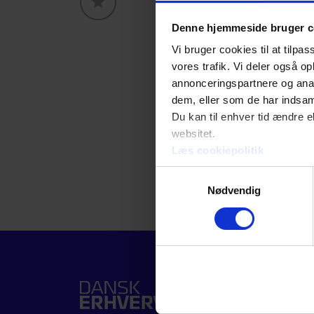
GLOBALLABELS::FAVORITE
Denne hjemmeside bruger c
Vi bruger cookies til at tilpas
vores trafik. Vi deler også 
annonceringspartnere og anal
dem, eller som de har indsaml
Du kan til enhver tid ændre e
websitet.
Læs cookiepolitik
Samtykkevalg
Nødvendig
FOR