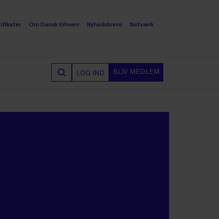
ifikater
Om Dansk Erhverv
Nyhedsbreve
Netværk
BLIV MEDLEM
LOG IND