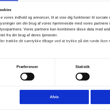
Du skal være
ookies
få adgang ti
se vores indhold og annoncer, til at vise dig funktioner til sociale
oplysninger om din brug af vores hjemmeside med vores partnere i
Det er kun medlemm
ysepartnere. Vores partnere kan kombinere disse data med andr
adgang til vores arti
et fra din brug af deres tjenester.
ller trække dit samtykke tilbage ved at trykke på det runde ikon 
LOG IND
Præferencer
Statistik
Det er kun medlemm
adgang til vores arti
Afvis
 MEDLEMMER
OM DANSK ERHVERV