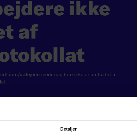
ejdere ikke
t af
otokollat
 at udlånte/udlejede medarbejdere ikke er omfattet af
at.
Detaljer
KRÆVER MEDLEMS