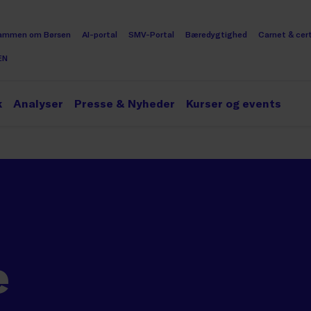
ammen om Børsen
AI-portal
SMV-Portal
Bæredygtighed
Carnet & cert
EN
k
Analyser
Presse & Nyheder
Kurser og events
e