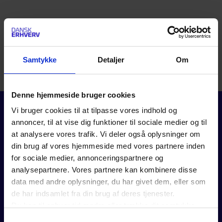
LOG IND
Samtykke
Detaljer
Om
Det er kun medlemmer af Dansk Erhverv, der har
adgang til vores artikler og værktøjer.
Denne hjemmeside bruger cookies
Vi bruger cookies til at tilpasse vores indhold og
annoncer, til at vise dig funktioner til sociale medier og til
at analysere vores trafik. Vi deler også oplysninger om
din brug af vores hjemmeside med vores partnere inden
for sociale medier, annonceringspartnere og
analysepartnere. Vores partnere kan kombinere disse
FOR MEDLEMMER
data med andre oplysninger, du har givet dem, eller som
de har indsamlet fra din brug af deres tjenester.
Rådgivning
Du kan til enhver tid ændre eller trække dit samtykke
Værktøjer
tilbage ved at trykke på det runde ikon nederst i venstre
Kurser og events
Samtykkevalg