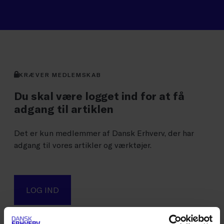
KRÆVER MEDLEMSKAB
Du skal være logget ind for at få
adgang til artiklen
Det er kun medlemmer af Dansk Erhverv, der har
adgang til vores artikler og værktøjer.
LOG IND
Det er kun medlemmer af Dansk Erhverv, der har