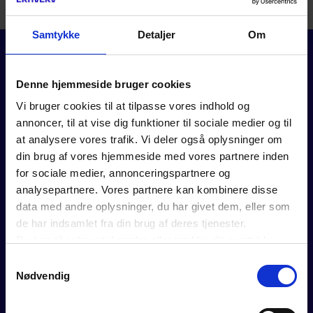
adgang til vores artikler og værktøjer.
Samtykke
Detaljer
Om
Denne hjemmeside bruger cookies
Vi bruger cookies til at tilpasse vores indhold og
annoncer, til at vise dig funktioner til sociale medier og til
at analysere vores trafik. Vi deler også oplysninger om
FOR MEDLEMMER
din brug af vores hjemmeside med vores partnere inden
for sociale medier, annonceringspartnere og
Rådgivning
analysepartnere. Vores partnere kan kombinere disse
Værktøjer
data med andre oplysninger, du har givet dem, eller som
Kurser og events
de har indsamlet fra din brug af deres tjenester.
Politik
Du kan til enhver tid ændre eller trække dit samtykke
Analyser
tilbage ved at trykke på det runde ikon nederst i venstre
Se vores webinarer
Samtykkevalg
hjørne på websitet.
Medlemsfordele
Nødvendig
Læs cookiepolitik