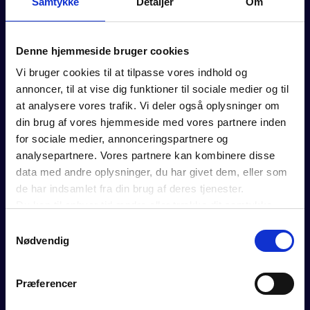
Samtykke
Detaljer
Om
Denne hjemmeside bruger cookies
Vi bruger cookies til at tilpasse vores indhold og
FOR MEDLEMMER
annoncer, til at vise dig funktioner til sociale medier og til
at analysere vores trafik. Vi deler også oplysninger om
Rådgivning
din brug af vores hjemmeside med vores partnere inden
Værktøjer
for sociale medier, annonceringspartnere og
Kurser og events
analysepartnere. Vores partnere kan kombinere disse
Politik
data med andre oplysninger, du har givet dem, eller som
Analyser
de har indsamlet fra din brug af deres tjenester.
Se vores webinarer
Du kan til enhver tid ændre eller trække dit samtykke
Medlemsfordele
tilbage ved at trykke på det runde ikon nederst i venstre
Samtykkevalg
hjørne på websitet.
Nødvendig
Læs cookiepolitik
OM DANSK ERHVERV
Præferencer
BLIV MEDLEM