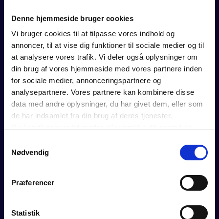
FOR MEDLEMMER
Denne hjemmeside bruger cookies
Vi bruger cookies til at tilpasse vores indhold og
Rådgivning
annoncer, til at vise dig funktioner til sociale medier og til
Værktøjer
at analysere vores trafik. Vi deler også oplysninger om
Kurser og events
din brug af vores hjemmeside med vores partnere inden
Politik
for sociale medier, annonceringspartnere og
Analyser
analysepartnere. Vores partnere kan kombinere disse
Se vores webinarer
data med andre oplysninger, du har givet dem, eller som
Medlemsfordele
de har indsamlet fra din brug af deres tjenester.
Du kan til enhver tid ændre eller trække dit samtykke
tilbage ved at trykke på det runde ikon nederst i venstre
Samtykkevalg
hjørne på websitet.
Nødvendig
OM DANSK ERHVERV
Læs cookiepolitik
BLIV MEDLEM
Præferencer
Velkommen til mulighedernes tid
Brancheforeninger
Carnet og certifikat
Statistik