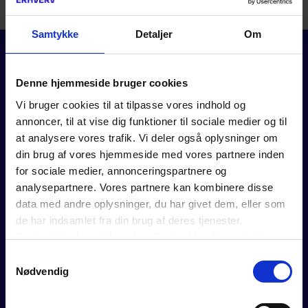
adgang til vores artikler og værktøjer.
Samtykke
Detaljer
Om
Denne hjemmeside bruger cookies
Vi bruger cookies til at tilpasse vores indhold og
annoncer, til at vise dig funktioner til sociale medier og til
at analysere vores trafik. Vi deler også oplysninger om
FOR MEDLEMMER
din brug af vores hjemmeside med vores partnere inden
for sociale medier, annonceringspartnere og
Rådgivning
analysepartnere. Vores partnere kan kombinere disse
Værktøjer
data med andre oplysninger, du har givet dem, eller som
Kurser og events
de har indsamlet fra din brug af deres tjenester.
Politik
Du kan til enhver tid ændre eller trække dit samtykke
Analyser
tilbage ved at trykke på det runde ikon nederst i venstre
Se vores webinarer
Samtykkevalg
hjørne på websitet.
Medlemsfordele
Nødvendig
Læs cookiepolitik