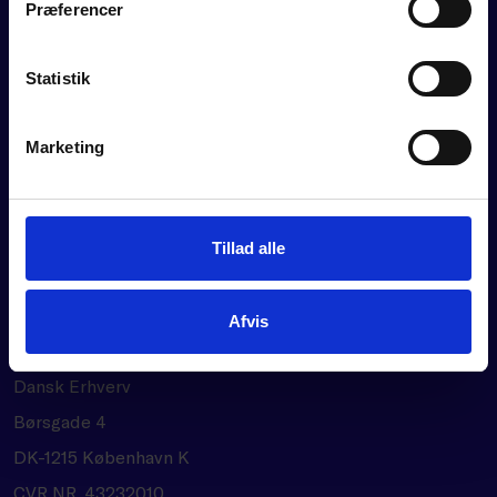
Præferencer
OM DANSK ERHVERV
Statistik
BLIV MEDLEM
Velkommen til mulighedernes tid
Brancheforeninger
Marketing
Carnet og certifikat
Om Dansk Erhverv
Nyheder og presse
Dansk Erhverv Magasinet
Tillad alle
Afvis
ADRESSE
Dansk Erhverv
Børsgade 4
DK-1215 København K
CVR NR. 43232010