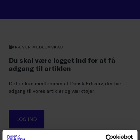
KRÆVER MEDLEMSKAB
Du skal være logget ind for at få
adgang til artiklen
Det er kun medlemmer af Dansk Erhverv, der har
adgang til vores artikler og værktøjer.
LOG IND
Det er kun medlemmer af Dansk Erhverv, der har