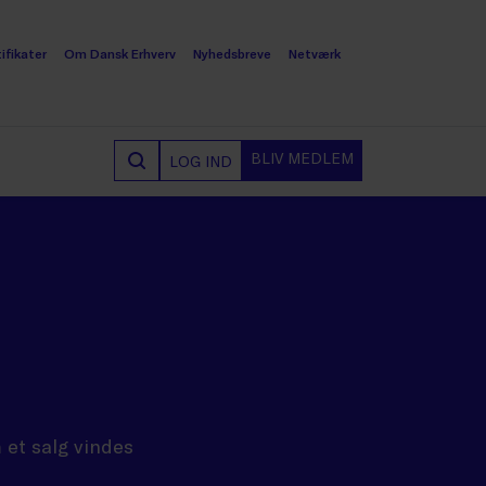
ifikater
Om Dansk Erhverv
Nyhedsbreve
Netværk
BLIV MEDLEM
LOG IND
 et salg vindes