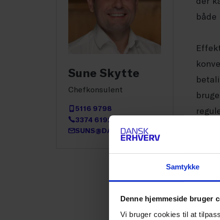
der k
både 
Effek
konve
Sune Skytte
betal
Chefkonsulent
bruges
5116 9798
regul
3374 6192
hele 
SUNS@DANSKERHVERV.DK
Ræk g
Samtykke
at ide
Denne hjemmeside bruger c
Vi bruger cookies til at tilpas