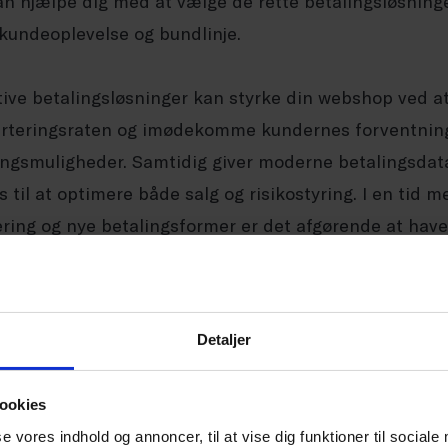
an hjælpe dig med at vælge de rette betalingsløsninger
kundeoplevelse og bundlinje.
tive betalingsløsninger kan styrke din webshop ved at
rteringsraten og imødekomme kundernes forventninger
ingsmuligheder. Samtidig giver moderne betalingsdat
 til at optimere både salg og risikostyring. I en tid m
ering og nye betalingsformer er det afgørende at have
kunderejsen.
erne ud til os, hvis du har spørgsmål, søger rådgivning
Detaljer
ntificere løsninger, der passer til dig og din virksomh
ookies
se vores indhold og annoncer, til at vise dig funktioner til sociale