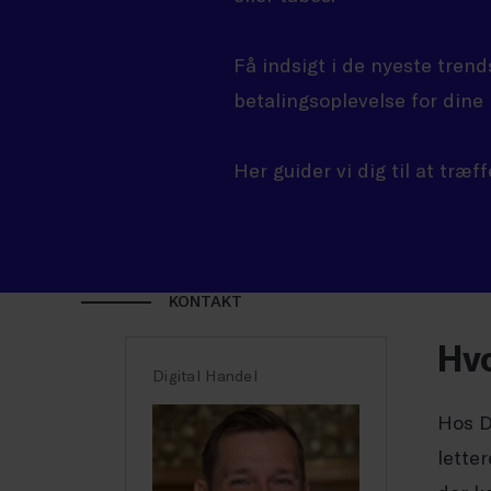
Få indsigt i de nyeste trend
betalingsoplevelse for dine
Her guider vi dig til at træf
KONTAKT
Hvo
Digital Handel
Hos D
lette