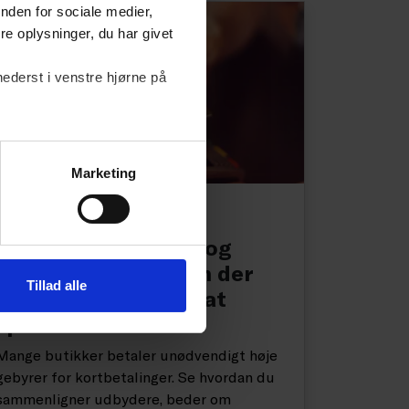
nden for sociale medier,
e oplysninger, du har givet
nederst i venstre hjørne på
Marketing
NYHED
Tager du imod Visa og
Mastercard? Så kan der
Tillad alle
være mange penge at
spare
Mange butikker betaler unødvendigt høje
gebyrer for kortbetalinger. Se hvordan du
sammenligner udbydere, beder om