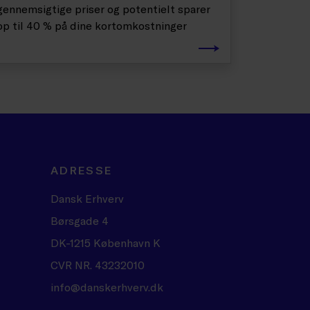
gennemsigtige priser og potentielt sparer
op til 40 % på dine kortomkostninger
ADRESSE
Dansk Erhverv
Børsgade 4
DK-1215 København K
CVR NR. 43232010
info@danskerhverv.dk