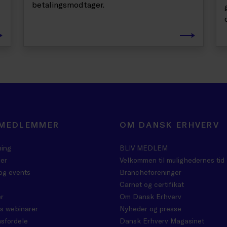
betalingsmodtager.
 MEDLEMMER
OM DANSK ERHVERV
ning
BLIV MEDLEM
er
Velkommen til mulighedernes tid
og events
Brancheforeninger
Carnet og certifikat
r
Om Dansk Erhverv
s webinarer
Nyheder og presse
sfordele
Dansk Erhverv Magasinet