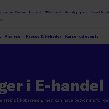
ammen om Børsen
AI-portal
SMV-Portal
Bæredygtighed
Carnet & cert
EN
k
Analyser
Presse & Nyheder
Kurser og events
ger i E-handel
te step på købsrejsen, men kan have betydning for om