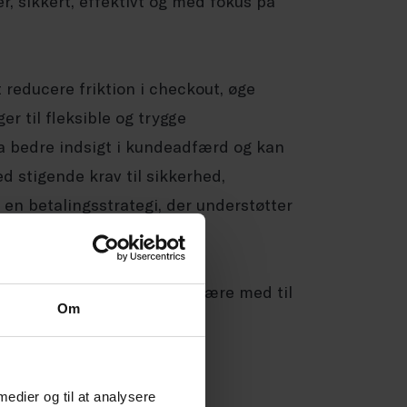
, sikkert, effektivt og med fokus på
 reducere friktion i checkout, øge
 til fleksible og trygge
a bedre indsigt i kundeadfærd og kan
ed stigende krav til sikkerhed,
 en betalingsstrategi, der understøtter
 eller sparring. Så kan vi være med til
Om
ed.
 medier og til at analysere