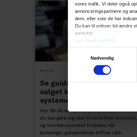
vores trafik. Vi deler også 
annonceringspartnere og anal
dem, eller som de har indsaml
Du kan til enhver tid ændre e
websitet.
Læs cookiepolitik
Samtykkevalg
Nødvendig
NYHED
Se guiden: Sådan holder d
salget kørende, når
systemerne går ned
Her får du et samlet overblik over, hvordan
du kan gøre dig klar til en offline-situation,
og hvordan ansvaret fordeles, når
betalinger gennemføres offline i din