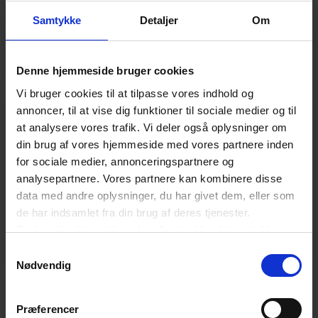
e-handel, hvis opgave er at fremme e-handlens
interesser og indflydelse i Europa som fortaler for
Samtykke
Detaljer
Om
branchen, gennem kommunikation og networking.
Denne hjemmeside bruger cookies
Vi bruger cookies til at tilpasse vores indhold og
annoncer, til at vise dig funktioner til sociale medier og til
Grøn Omstilling
at analysere vores trafik. Vi deler også oplysninger om
din brug af vores hjemmeside med vores partnere inden
Integrér ansvarlighed i din e-handelsstrategi. Få
for sociale medier, annonceringspartnere og
indblik i forbrugerforventninger, regulering og
analysepartnere. Vores partnere kan kombinere disse
konkrete tiltag, der styrker din virksomheds grønne
data med andre oplysninger, du har givet dem, eller som
profil – fra emballage og returhåndtering til
de har indsamlet fra din brug af deres tjenester.
klimakommunikation og sporbarhed.
Du kan til enhver tid ændre eller trække dit samtykke
tilbage ved at trykke på det runde ikon nederst i venstre
Samtykkevalg
hjørne på websitet.
Nødvendig
Læs cookiepolitik
Kommercielle højsæsoner
Præferencer