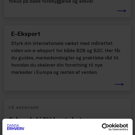
fokus på både forebyggelse og ansvar.
E-Eksport
Styrk din internationale vækst med målrettet
viden om e-eksport for både B2B og B2C. Her får
du guides, markedsindsigter og praktiske råd til,
hvordan du skalerer din forretning til nye
markeder i Europa og resten af verden.
PÅ AGENDAEN
E-handel i EU kontekst
Ecommerce Europe er en organisation for europæisk