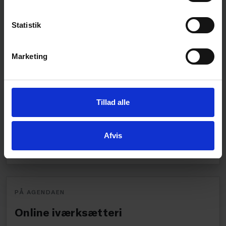
Sommerudsalg, Black Friday og jul er ikke bare
kampagner – de er afgørende salgsperioder, hvor
Statistik
timing, kapacitet og eksekvering har direkte
betydning for bundlinjen.
Marketing
PÅ AGENDAEN
Tillad alle
Online Markedsføring
Afvis
Guides og webinarer om SEO, social media m.m.
PÅ AGENDAEN
Online iværksætteri