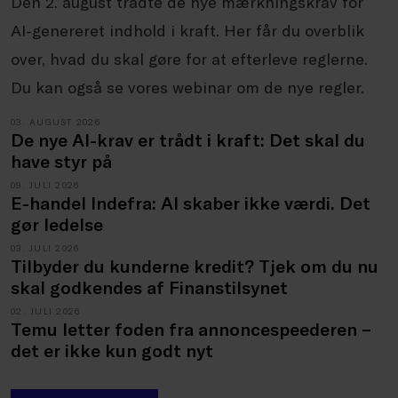
Den 2. august trådte de nye mærkningskrav for
AI-genereret indhold i kraft. Her får du overblik
over, hvad du skal gøre for at efterleve reglerne.
Du kan også se vores webinar om de nye regler.
03. AUGUST 2026
De nye AI-krav er trådt i kraft: Det skal du
have styr på
09. JULI 2026
E-handel Indefra: AI skaber ikke værdi. Det
gør ledelse
03. JULI 2026
Tilbyder du kunderne kredit? Tjek om du nu
skal godkendes af Finanstilsynet
02. JULI 2026
Temu letter foden fra annoncespeederen –
det er ikke kun godt nyt