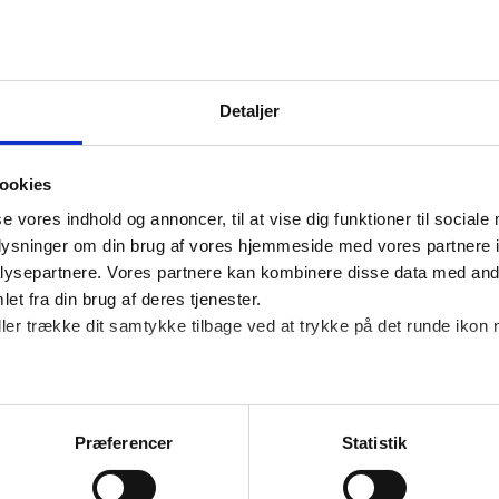
adgang til vores artikler o
E SVINDEL – EN VOKSENDE UDFORDRING FOR VIRKSOMHEDER
Detaljer
e svindel er en stigende udfordring for virksomheder i
ookies
dialog i højere grad foregår digitalt. Svindlen kan t
se vores indhold og annoncer, til at vise dig funktioner til sociale
ishing til misbrug af betalingsoplysninger og identit
oplysninger om din brug af vores hjemmeside med vores partnere i
omheder direkte og deres kunder.
ysepartnere. Vores partnere kan kombinere disse data med andr
et fra din brug af deres tjenester.
ller trække dit samtykke tilbage ved at trykke på det runde ikon 
irksomheder kan konsekvenserne være økonomiske tab
f kundernes tillid. Derfor er det vigtigt løbende at a
 om de nyeste svindelmetoder.
Præferencer
Statistik
å siden samler vi viden om online svindel gennem webin