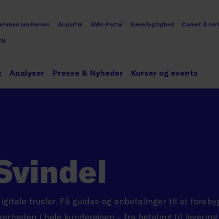
ammen om Børsen
AI-portal
SMV-Portal
Bæredygtighed
Carnet & cert
EN
k
Analyser
Presse & Nyheder
Kurser og events
Svindel
gitale trusler. Få guides og anbefalinger til at foreby
kerheden i hele kunderejsen – fra betaling til levering