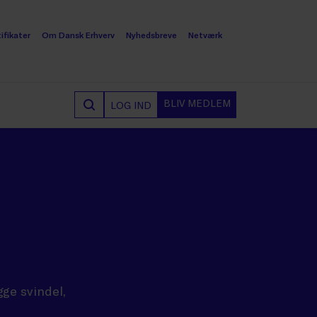
ifikater
Om Dansk Erhverv
Nyhedsbreve
Netværk
BLIV MEDLEM
LOG IND
gge svindel,
.