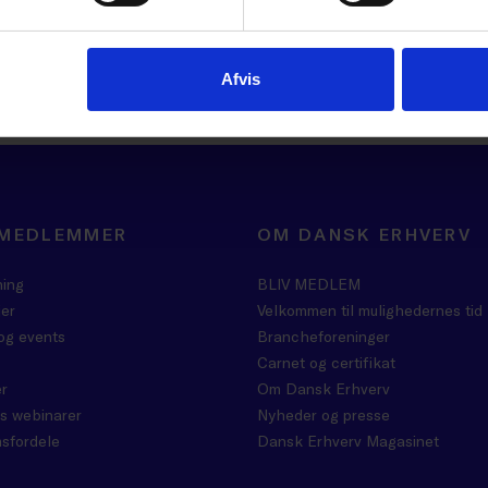
gt i udviklingen på området samt konkrete råd til, h
ere svindel i praksis.
Afvis
 MEDLEMMER
OM DANSK ERHVERV
ning
BLIV MEDLEM
er
Velkommen til mulighedernes tid
og events
Brancheforeninger
Carnet og certifikat
r
Om Dansk Erhverv
s webinarer
Nyheder og presse
sfordele
Dansk Erhverv Magasinet