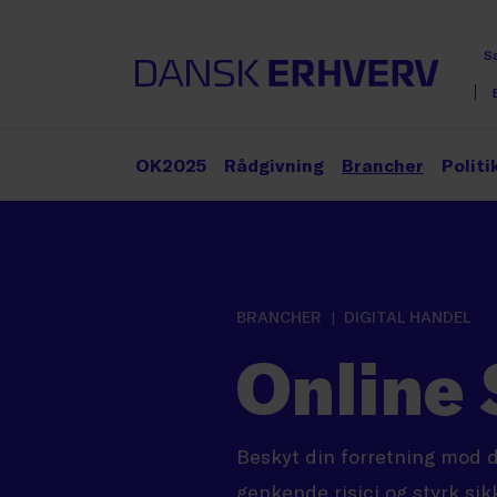
S
OK2025
Rådgivning
Brancher
Politi
BRANCHER
DIGITAL HANDEL
Online 
Beskyt din forretning mod di
genkende risici og styrk sik