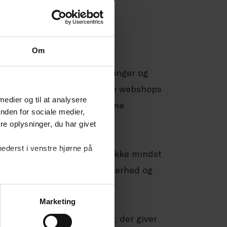
g værktøjer.
Om
 takt med, at handel, betalinger og
age mange former – fra falske webshops
 medier og til at analysere
etstyveri – og kan både ramme
nden for sociale medier,
e oplysninger, du har givet
nederst i venstre hjørne på
, øget administration og ikke mindst
rbejde med forebyggelse, sikkerhed og
Marketing
arer, artikler og analyser, der giver