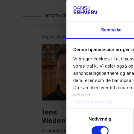
KONTAKT
ONLIN
Samtykke
Digital Handel
Onlin
Denne hjemmeside bruger c
kunde
Vi bruger cookies til at tilpas
og ph
vores trafik. Vi deler også 
virks
annonceringspartnere og anal
dem, eller som de har indsaml
Du kan til enhver tid ændre e
For v
websitet.
tab a
Læs cookiepolitik
viden
Jens
Samtykkevalg
Wedenborg
Nødvendig
Her p
Seniorchefkonsulent