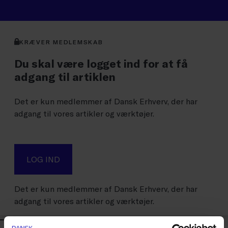
KRÆVER MEDLEMSKAB
Du skal være logget ind for at få
adgang til artiklen
Det er kun medlemmer af Dansk Erhverv, der har
adgang til vores artikler og værktøjer.
LOG IND
Det er kun medlemmer af Dansk Erhverv, der har
adgang til vores artikler og værktøjer.
KONTAKT