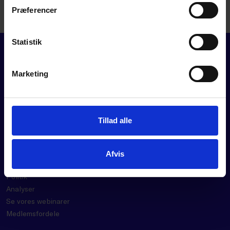
JEWE@DANSKERHVERV.DK
Præferencer
Statistik
Marketing
FOR MEDLEMMER
Tillad alle
Rådgivning
Værktøjer
Afvis
Kurser og events
Politik
Analyser
Se vores webinarer
Medlemsfordele