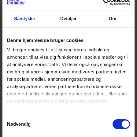
Samtykke
Detaljer
Om
Analyse
Simon Bjerremann
Chefkonsulent
Denne hjemmeside bruger cookies
Vi bruger cookies til at tilpasse vores indhold og
2588 4411
annoncer, til at vise dig funktioner til sociale medier og til
7225 5611
at analysere vores trafik. Vi deler også oplysninger om
SIB@DANSKERHVERV.DK
din brug af vores hjemmeside med vores partnere inden
for sociale medier, annonceringspartnere og
analysepartnere. Vores partnere kan kombinere disse
Digital Handel
data med andre oplysninger, du har givet dem, eller som
Jens Wedenborg
de har indsamlet fra din brug af deres tjenester.
Du kan til enhver tid ændre eller trække dit samtykke
Seniorchefkonsulent
tilbage ved at trykke på det runde ikon nederst i venstre
Samtykkevalg
hjørne på websitet.
Nødvendig
2852 1652
Læs cookiepolitik
3374 6286