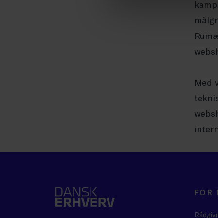
kampa
målgr
Rumæn
websh
Med v
tekni
websh
inter
FOR
Rådgiv