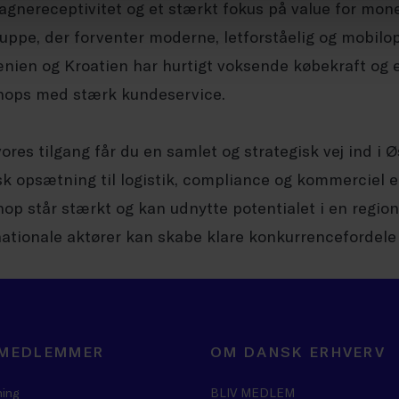
gnereceptivitet og et stærkt fokus på value for mon
uppe, der forventer moderne, letforståelig og mobil
ien og Kroatien har hurtigt voksende købekraft og en
ops med stærk kundeservice.
ores tilgang får du en samlet og strategisk vej ind i 
sk opsætning til logistik, compliance og kommerciel ek
op står stærkt og kan udnytte potentialet i en region
nationale aktører kan skabe klare konkurrencefordele 
 MEDLEMMER
OM DANSK ERHVERV
ning
BLIV MEDLEM