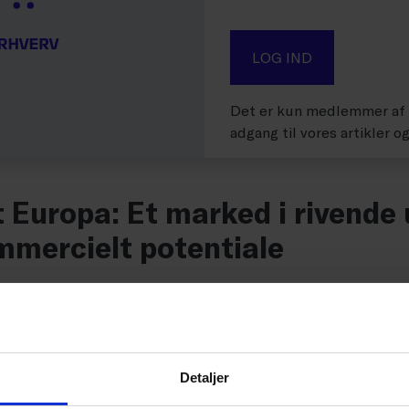
LOG IND
Det er kun medlemmer af D
adgang til vores artikler o
 Europa: Et marked i rivende 
mmercielt potentiale
del til Østeuropa åbner døren til en række markeder i 
ien, Bosnien-Hercegovina, Bulgarien, Kroatien, Mol
ien, Serbien og Ukraine. Regionen er præget af sti
Detaljer
handel og en markant efterspørgsel efter internation