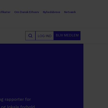
ifikater
Om Dansk Erhverv
Nyhedsbreve
Netværk
BLIV MEDLEM
LOG IND
og rapporter for
og lokale forhold,