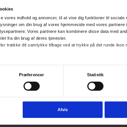
t tilpasse deres webshop og setup til de muligheder 
ookies
d.
se vores indhold og annoncer, til at vise dig funktioner til sociale
oplysninger om din brug af vores hjemmeside med vores partnere i
ugerne i Østeuropa bruger i høj grad lokale betalings
ysepartnere. Vores partnere kan kombinere disse data med andr
 eMAG Pay, bankoverførsler, kortbetaling og cash-on-d
et fra din brug af deres tjenester.
ller trække dit samtykke tilbage ved at trykke på det runde ikon 
 lande. Levering er en vigtig konkurrencefaktor, men lo
eligt på tværs af regionen. Det stiller krav til tydeli
muligheder.
Præferencer
Statistik
r, import og compliance fylder også mere end i andre r
dlemmer. Det betyder forskelle i toldsatser, moms, re
der som Serbien, Moldova og Ukraine kræver ekstr
Afvis
relt spænder regionen bredt, men fælles for mange ma