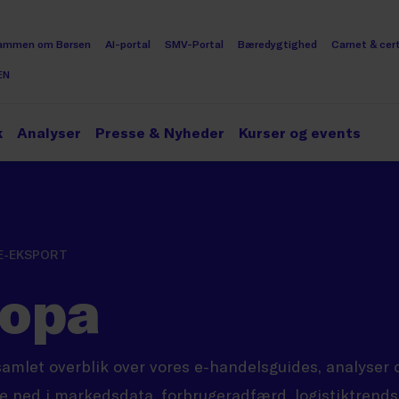
ammen om Børsen
AI-portal
SMV-Portal
Bæredygtighed
Carnet & cert
EN
k
Analyser
Presse & Nyheder
Kurser og events
E-EKSPORT
ropa
samlet overblik over vores e-handelsguides, analyser 
 ned i markedsdata, forbrugeradfærd, logistiktrends 