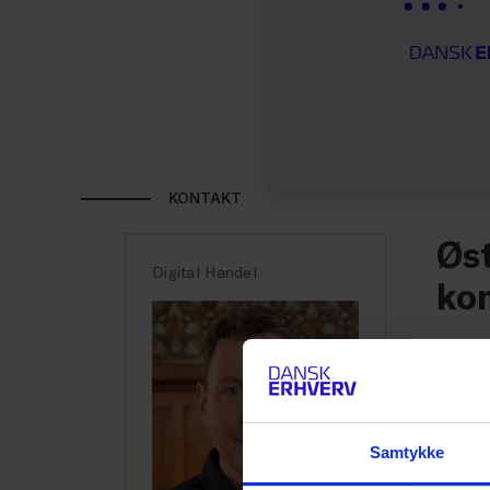
KONTAKT
Øst
Digital Handel
ko
E-han
Alban
Rumæn
Samtykke
mobil