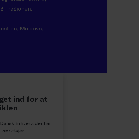
g i regionen.
roatien, Moldova,
get ind for at
iklen
ansk Erhverv, der har
g værktøjer.