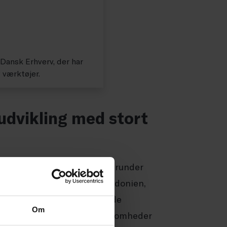
ansk Erhverv, der har
g værktøjer.
udvikling med stort
hurtig digital udvikling, herunder
dova, Montenegro, Nordmakedonien,
gende internetbrug, voksende
Om
ale brands. Vi hjælper virksomheder