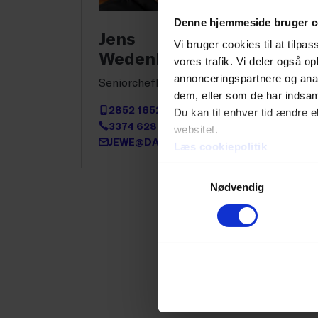
med a
Denne hjemmeside bruger c
marke
Jens
Vi bruger cookies til at tilpas
Wedenborg
vores trafik. Vi deler også 
Forbr
annonceringspartnere og anal
Seniorchefkonsulent
PayU,
dem, eller som de har indsaml
2852 1652
Du kan til enhver tid ændre e
flere
3374 6286
websitet.
betyd
JEWE@DANSKERHVERV.DK
Læs cookiepolitik
fragt
Samtykkevalg
Nødvendig
Regle
EU-me
marke
Kultu