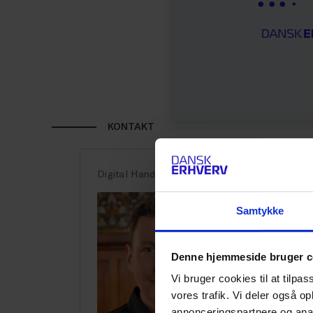
KONTAKT
Ves
Digital Handel
til
Samtykke
At ek
kunde
Denne hjemmeside bruger c
og for
Vi bruger cookies til at tilpas
hvord
vores trafik. Vi deler også 
annonceringspartnere og anal