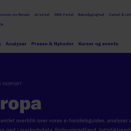
ammen om Børsen
AI-portal
SMV-Portal
Bæredygtighed
Carnet & cert
EN
k
Analyser
Presse & Nyheder
Kurser og events
E-EKSPORT
uropa
samlet overblik over vores e-handelsguides, analyser 
ke ned i markedsdata, forbrugeradfærd, logistiktrends