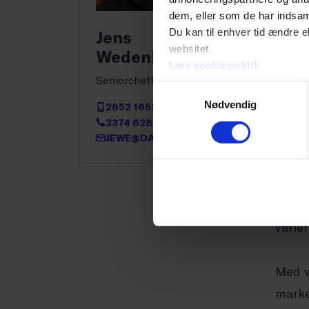
dem, eller som de har indsaml
En af
Du kan til enhver tid ændre e
Jens
lever
websitet.
Wedenborg
Læs cookiepolitik
Carte
Seniorchefkonsulent
Samtykkevalg
retur
Nødvendig
2852 1652
lokal
3374 6286
JEWE@DANSKERHVERV.DK
Regle
forbr
Samti
varie
Med v
marke