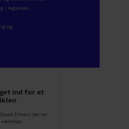
g i regionen.
urg og
get ind for at
iklen
ansk Erhverv, der har
g værktøjer.