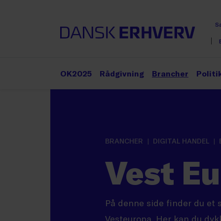
S
OK2025
Rådgivning
Brancher
Politi
BRANCHER
DIGITAL HANDEL
Vest E
På denne side finder du et 
Vest­europa. Her kan du dyk