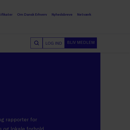
ifikater
Om Dansk Erhverv
Nyhedsbreve
Netværk
BLIV MEDLEM
LOG IND
og rapporter for
 og lokale forhold,