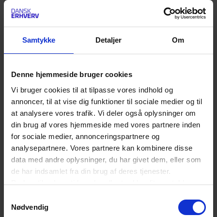
Vetnordic
Bedste e-handelscase – e-
Samtykke
Detaljer
Om
handelsleverandør og kunde/case
Dagrofa Foodservice & Impact
Denne hjemmeside bruger cookies
Vi bruger cookies til at tilpasse vores indhold og
Eventyrsport & Vertica
annoncer, til at vise dig funktioner til sociale medier og til
at analysere vores trafik. Vi deler også oplysninger om
EET Group & Vertica
din brug af vores hjemmeside med vores partnere inden
for sociale medier, annonceringspartnere og
Matas & Hesehus
analysepartnere. Vores partnere kan kombinere disse
data med andre oplysninger, du har givet dem, eller som
Satair & Merkle
de har indsamlet fra din brug af deres tjenester.
Du kan til enhver tid ændre eller trække dit samtykke
Årets specialpris 2026: Bedste
tilbage ved at trykke på det runde ikon nederst i venstre
Samtykkevalg
community
hjørne på websitet.
Nødvendig