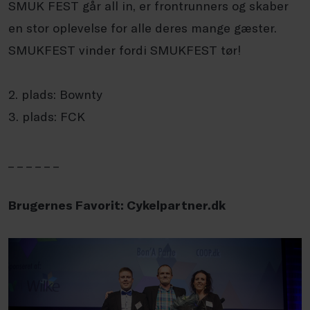
SMUK FEST går all in, er frontrunners og skaber
en stor oplevelse for alle deres mange gæster.
SMUKFEST vinder fordi SMUKFEST tør!
2. plads: Bownty
3. plads: FCK
_ _ _ _ _ _
Brugernes Favorit: Cykelpartner.dk