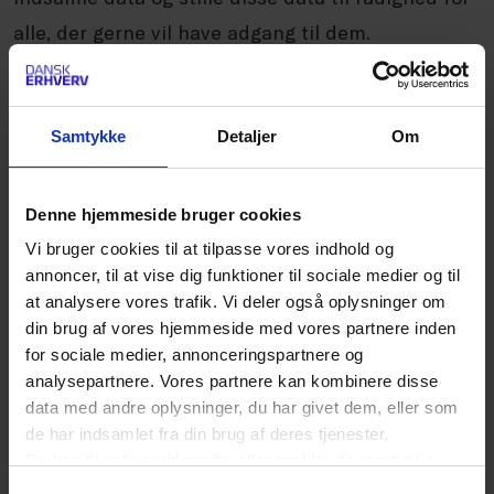
alle, der gerne vil have adgang til dem.
Easypark har med en dækning på 96% i Danmark
og med udbredelse i 9 andre lande i EU en
ambition om, at du som kunde ikke skal køre fra A
Samtykke
Detaljer
Om
til B men fra A til P. Der er store ambitioner i
EasyPark og juryen er imponeret over den flotte
Denne hjemmeside bruger cookies
vækst og udvikling.
Vi bruger cookies til at tilpasse vores indhold og
annoncer, til at vise dig funktioner til sociale medier og til
at analysere vores trafik. Vi deler også oplysninger om
2. plads: Mobile Pay Business
din brug af vores hjemmeside med vores partnere inden
3. plads: DBA
for sociale medier, annonceringspartnere og
analysepartnere. Vores partnere kan kombinere disse
data med andre oplysninger, du har givet dem, eller som
_ _ _ _ _ _
de har indsamlet fra din brug af deres tjenester.
Du kan til enhver tid ændre eller trække dit samtykke
tilbage ved at trykke på det runde ikon nederst i venstre
Bedste cross border-virksomhed: SkatePro