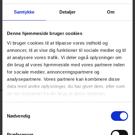
500.000 danskere. Dermed bekræfter årets
Samtykke
Detaljer
Om
undersøgelse, at Temu fortsat spiller en mærkbar
rolle i danskernes gaveindkøb i forbindelse med
Denne hjemmeside bruger cookies
jul - i samme størrelsesorden som sidste år.
Vi bruger cookies til at tilpasse vores indhold og
annoncer, til at vise dig funktioner til sociale medier og til
at analysere vores trafik. Vi deler også oplysninger om
Mange danskere kan forvente
din brug af vores hjemmeside med vores partnere inden
at åbne gaver fra Temu til jul
for sociale medier, annonceringspartnere og
PDF
analysepartnere. Vores partnere kan kombinere disse
data med andre oplysninger, du har givet dem, eller som
KONTAKT
de har indsamlet fra din brug af deres tjenester.
Du kan til enhver tid ændre eller trække dit samtykke
tilbage ved at trykke på det runde ikon nederst i venstre
Samtykkevalg
hjørne på websitet.
Analyse
Nødvendig
Læs cookiepolitik
Christine Sinkjær-
Rasmussen
Præferencer