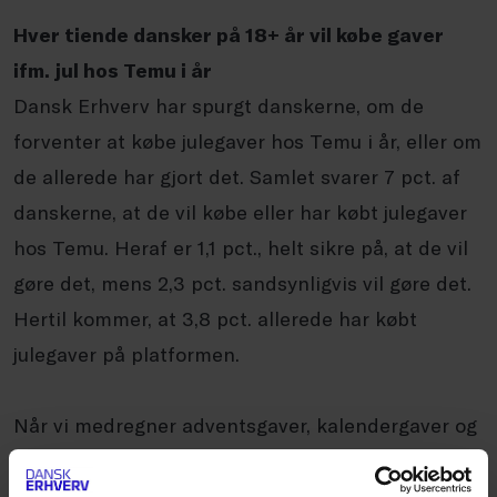
Hver tiende dansker på 18+ år vil købe gaver
ifm. jul hos Temu i år
Dansk Erhverv har spurgt danskerne, om de
forventer at købe julegaver hos Temu i år, eller om
de allerede har gjort det. Samlet svarer 7 pct. af
danskerne, at de vil købe eller har købt julegaver
hos Temu. Heraf er 1,1 pct., helt sikre på, at de vil
gøre det, mens 2,3 pct. sandsynligvis vil gøre det.
Hertil kommer, at 3,8 pct. allerede har købt
julegaver på platformen.
Når vi medregner adventsgaver, kalendergaver og
gaver til pakkeleg, stiger andelen til samlet 10 pct.
af den voksne befolkning – svarende til omkring