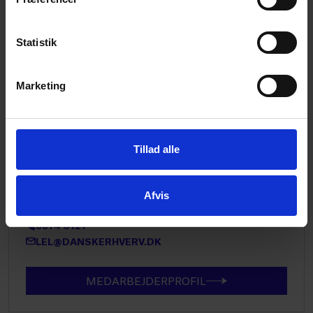
Seniorøkonom
Statistik
2860 4465
3374 6156
CHSI@DANSKERHVERV.DK
Marketing
Handel
Tillad alle
Lotte Engbæk Larsen
Branchedirektør for Handel
Afvis
4125 1602
3374 6121
LEL@DANSKERHVERV.DK
MEDARBEJDERPROFIL