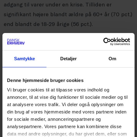
adgang til varer under en krise. Tilliden er
signifikant højere blandt ældre på 60+ år (70 pct.)
end blandt de 18-29 årige (56 pct.).
Undersøgelsen viser også, at danskerne i vid
udstrækning baserer deres tryghed på handelens
Samtykke
Detaljer
Om
funktion. Over halvdelen (52 pct.) har helt eller
delvist fulgt anbefalingen om at have forsyninger
Denne hjemmeside bruger cookies
til tre dage, mens 43 pct. ikke har gjort det.
Vi bruger cookies til at tilpasse vores indhold og
Blandt dem, der ikke har fulgt anbefalingerne,
annoncer, til at vise dig funktioner til sociale medier og til
svarer hver tredje, at de ikke vurderer kriser som
at analysere vores trafik. Vi deler også oplysninger om
sandsynlige. Samtidig svarer 18 pct., at de har
din brug af vores hjemmeside med vores partnere inden
for sociale medier, annonceringspartnere og
tillid til, at supermarkeder hurtigt vil åbne igen i
analysepartnere. Vores partnere kan kombinere disse
en krisesituation.
data med andre oplysninger, du har givet dem, eller som