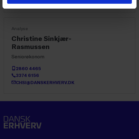
Analyse
Christine Sinkjær-
Rasmussen
Seniorøkonom
2860 4465
3374 6156
CHSI@DANSKERHVERV.DK