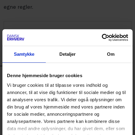
egne regler.
Kommunaldirektører forventer
øget regulering i de
kommende tre år
PDF
Samtykke
Detaljer
Om
KONTAKT
Denne hjemmeside bruger cookies
Vi bruger cookies til at tilpasse vores indhold og
Service & OPS
annoncer, til at vise dig funktioner til sociale medier og til
Stella Marie
at analysere vores trafik. Vi deler også oplysninger om
din brug af vores hjemmeside med vores partnere inden
Tommerup
for sociale medier, annonceringspartnere og
Politisk konsulent
analysepartnere. Vores partnere kan kombinere disse
data med andre oplysninger, du har givet dem, eller som
2624 8179