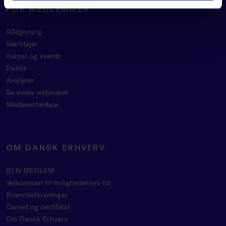
FOR MEDLEMMER
Rådgivning
Værktøjer
Kurser og events
Politik
Analyser
Se vores webinarer
Medlemsfordele
OM DANSK ERHVERV
BLIV MEDLEM
Velkommen til mulighedernes tid
Brancheforeninger
Carnet og certifikat
Om Dansk Erhverv