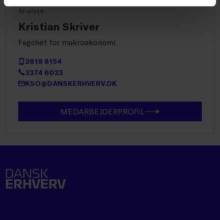
Analyse
Kristian Skriver
Fagchef for makroøkonomi
2819 8154
3374 6033
KSO@DANSKERHVERV.DK
MEDARBEJDERPROFIL