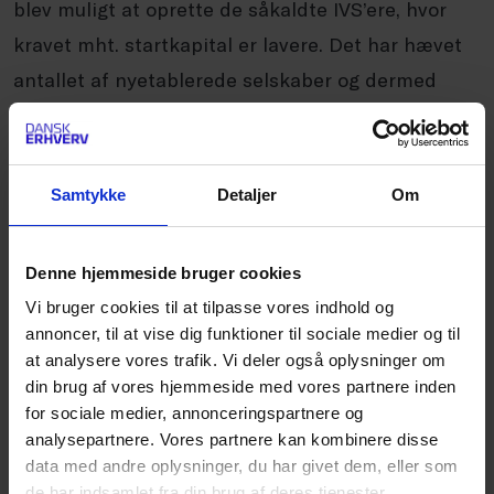
blev muligt at oprette de såkaldte IVS’ere, hvor
kravet mht. startkapital er lavere. Det har hævet
antallet af nyetablerede selskaber og dermed
også konkurrencen blandt virksomhederne. Som
naturlig konsekvens heraf ser vi også flere
konkurser i disse år. Så selvom antallet af
Samtykke
Detaljer
Om
konkurser i 2018 altså ligger på niveau med det, vi
så i årene efter krisen i 2008, så er det nogle
Denne hjemmeside bruger cookies
andre forhold, der trækker konkurstallet i dag
Vi bruger cookies til at tilpasse vores indhold og
sammenlignet for lidt over 10 år siden,” siger
annoncer, til at vise dig funktioner til sociale medier og til
Kristian Skriver, økonom i Dansk Erhverv.
at analysere vores trafik. Vi deler også oplysninger om
din brug af vores hjemmeside med vores partnere inden
for sociale medier, annonceringspartnere og
Kristian Skriver tilføjer, at selv om den enkelte
analysepartnere. Vores partnere kan kombinere disse
konkurs selvfølgelig kan være en trist historie for
data med andre oplysninger, du har givet dem, eller som
de har indsamlet fra din brug af deres tjenester.