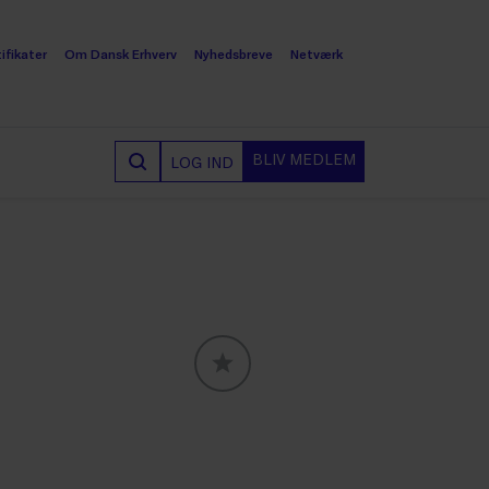
ifikater
Om Dansk Erhverv
Nyhedsbreve
Netværk
BLIV MEDLEM
LOG IND
GLOBALLABELS::FAVORITE