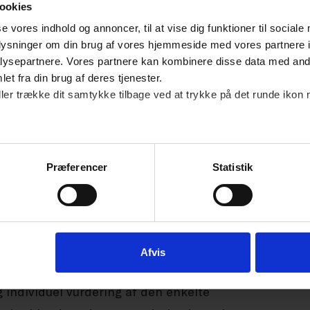
ingen er tilgængelig for den enkelte medarbejder
ookies
jdsgiveren opbevare oplysninger i fem år efter
se vores indhold og annoncer, til at vise dig funktioner til sociale
oplysninger om din brug af vores hjemmeside med vores partnere i
dlaget for beregningen af medarbejderens
ysepartnere. Vores partnere kan kombinere disse data med andr
timers reglen).
et fra din brug af deres tjenester.
ller trække dit samtykke tilbage ved at trykke på det runde ikon 
 for at undtage visse medarbejdere
bejdstidslovens § 3 (pause), § 4 (48-timers reglen)
Præferencer
Statistik
, hvis arbejdstidens længde som følge af
ke måles eller fastlægges på forhånd, eller når
dstiden, hvor der er tale om medarbejdere, der
ller som har ledelsesmæssige funktioner.
Afvis
og individuel vurdering af den enkelte