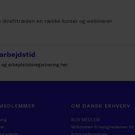
s ikrafttræden en række kurser og webinarer
arbejdstid
 og arbejdstidsregistrering her
 MEDLEMMER
OM DANSK ERHVERV
ning
BLIV MEDLEM
er
Velkommen til mulighedernes tid
og events
Brancheforeninger