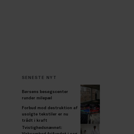
SENESTE NYT
Børsens besøgscenter
runder milepæl
Forbud mod destruktion af
usolgte tekstiler er nu
trådt i kraft
Tvistighedsnævnet:
Virksomhed frifundet i sag