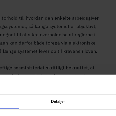
i forhold til, hvordan den enkelte arbejdsgiver
ingssystemet, så længe systemet er objektivt,
r egnet til at sikre overholdelse af reglerne i
ngen kan derfor både foregå via elektroniske
å længe systemet lever op til kravene i loven.
tigelsesministeriet skriftligt bekræftet, at
e angår den samlede daglige arbejdstid. Det er
teren, at det ikke er et krav efter loven, at
en arbejdstiden ligger.
Detaljer