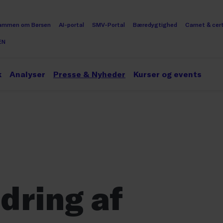
ammen om Børsen
AI-portal
SMV-Portal
Bæredygtighed
Carnet & cert
EN
k
Analyser
Presse & Nyheder
Kurser og events
dring af