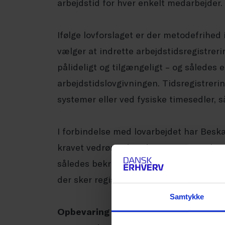
arbejdstid for hver enkelt medarbejder.
Ifølge lovforslaget er der metodefrihed 
vælger at indrette arbejdstidsregistrer
pålideligt og tilgængeligt – og således e
arbejdstidslovgivningen. Tidsregistreri
systemer eller ved fysiske timesedler, s
I forbindelse med lovarbejdet har Beskæf
kravet vedrørende tidsregistrering alen
således bekræftet af beskæftigelsesminis
der sker registrering af, hvornår på dag
Samtykke
Opbevaring og udlevering