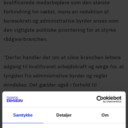
kvalificerede medarbejdere som den største
forhindring for vækst, mens en reduktion af
bureaukrati og administrative byrder anses som
den vigtigste politiske prioritering for at styrke
rådgiverbranchen.
”Derfor handler det om at sikre branchen lettere
adgang til kvalificeret arbejdskraft og sørge for, at
tyngden fra administrative byrder og regler
mindskes. Det gælder også i forhold til
hvidvaskregler, hvor man med fordel kan lave en
simplere og mere effektiv implementering. Derfor
er det glædeligt at konstatere, at den nye
Samtykke
Detaljer
Om
regering har forpligtet sig til en redaktion af