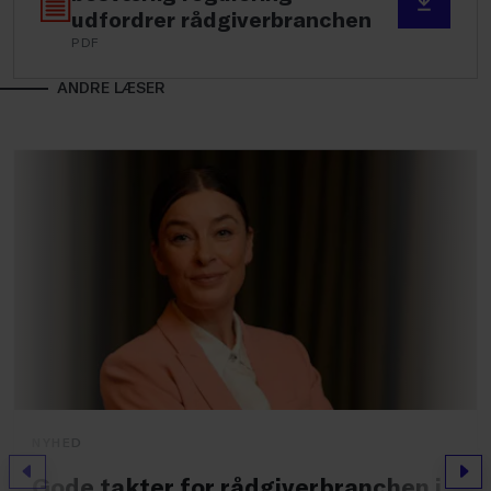
udfordrer rådgiverbranchen
PDF
ANDRE LÆSER
NYHED
Forrige
Næs
Gode takter for rådgiverbranchen i