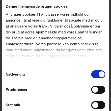
administrative byrder med 25
Denne hjemmeside bruger cookies
Vi bruger cookies til at tilpasse vores indhold og
procent i 2035. Nu skal vi så bare sikre, at
annoncer, til at vise dig funktioner til sociale medier og til
løfterne bliver ført ud i livet,” siger Maria Skipper
at analysere vores trafik. Vi deler også oplysninger om
din brug af vores hjemmeside med vores partnere inden
Schwenn.
for sociale medier, annonceringspartnere og
analysepartnere. Vores partnere kan kombinere disse
Samtidig ser tre ud af fire aktører i
data med andre oplysninger, du har givet dem, eller som
de har indsamlet fra din brug af deres tjenester.
rådgiverbranchen, at udviklingen inden for
Du kan til enhver tid ændre eller trække dit samtykke
kunstig intelligens er den tendens, der vil få
tilbage ved at trykke på det runde ikon nederst i venstre
Samtykkevalg
størst indvirkning på rådgiverbranchen selv det
hjørne på websitet.
Nødvendig
Læs cookiepolitik
kommende år.
Præferencer
”Kunstig intelligens er ikke længere en fjern
fremtidsvision, men noget, der allerede i dag
Statistik